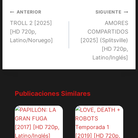
Navegación
ANTERIOR
SIGUIENTE
TROLL 2 [2025]
AMORES
de
[HD 720p,
COMPARTIDOS
entradas
Latino/Noruego]
[2025] (Splitsville)
[HD 720p,
Latino/Inglés]
Publicaciones Similares