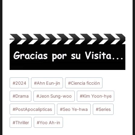
Etiquetas
#
2024
#
Ahn Eun-jin
#
Ciencia ficción
de
la
#
Drama
#
Jeon Sung-woo
#
Kim Yoon-hye
entrada:
#
PostApocalipticas
#
Seo Ye-hwa
#
Series
#
Thriller
#
Yoo Ah-in