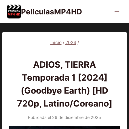
Saltar
PeliculasMP4HD
al
contenido
Inicio
/
2024
/
2024
|
SERIES
ADIOS, TIERRA
Temporada 1 [2024]
(Goodbye Earth) [HD
720p, Latino/Coreano]
Publicada el
26 de diciembre de 2025