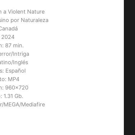
In a Violent Nature
esino por Naturaleza
 Canadá
 2024
n: 87 min.
rror/Intriga
atino/Inglés
os: Español
to: MP4
n: 960×720
 1.31 Gb.
ier/MEGA/Mediafire