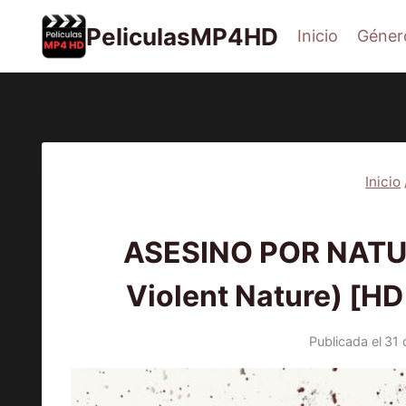
Saltar
PeliculasMP4HD
Inicio
Géner
al
contenido
Inicio
2024
|
ASESINO POR NATUR
Violent Nature) [HD
Publicada el
31 