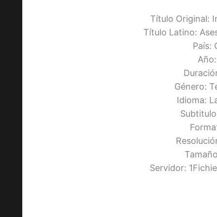
Título Original: 
Título Latino: As
País:
Año:
Duració
Género: Te
Idioma: L
Subtitul
Forma
Resolució
Tamaño:
Servidor: 1Fich