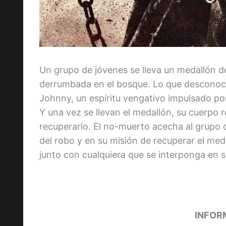
Un grupo de jóvenes se lleva un medallón de
derrumbada en el bosque. Lo que desconoce
Johnny, un espíritu vengativo impulsado po
Y una vez se llevan el medallón, su cuerpo r
recuperarlo. El no-muerto acecha al grupo
del robo y en su misión de recuperar el med
junto con cualquiera que se interponga en 
INFOR