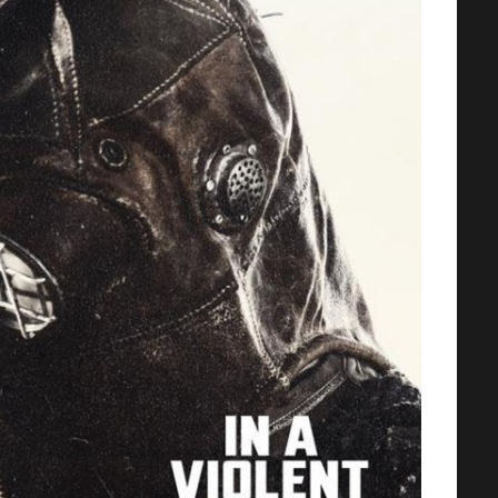
AMOS DEL UNIVERSO [2026] (Mas
of the Universe) [HD 720p,
Latino/Inglés]