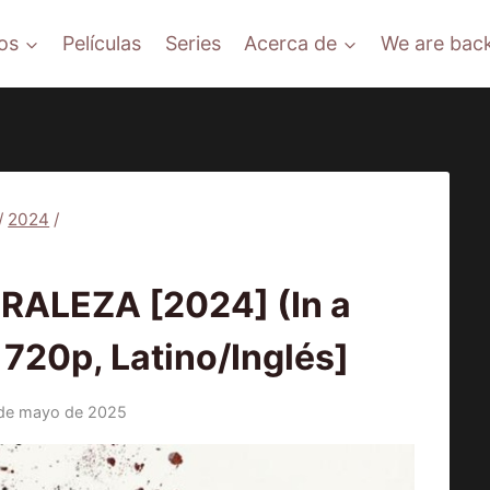
os
Películas
Series
Acerca de
We are back
/
2024
/
PELÍCULAS
ALEZA [2024] (In a
 720p, Latino/Inglés]
de mayo de 2025