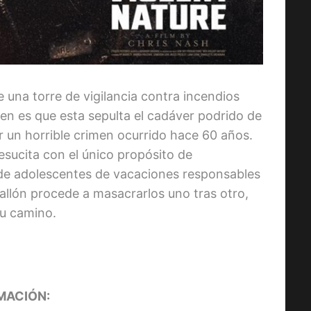
 una torre de vigilancia contra incendios
n es que esta sepulta el cadáver podrido de
r un horrible crimen ocurrido hace 60 años.
esucita con el único propósito de
 de adolescentes de vacaciones responsables
allón procede a masacrarlos uno tras otro,
su camino.
MACIÓN: