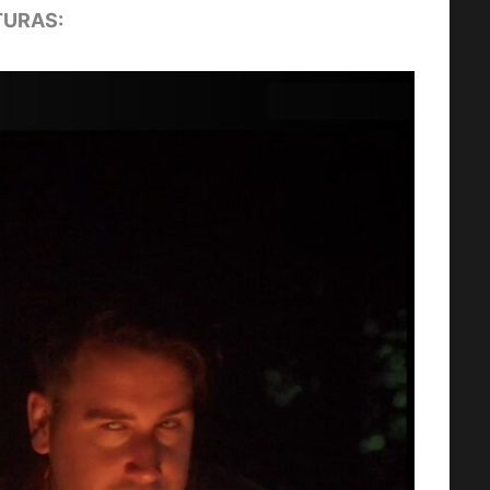
URAS: