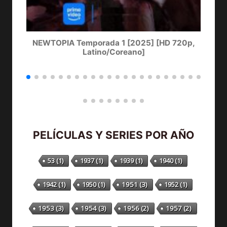
NEWTOPIA Temporada 1 [2025] [HD 720p,
LA
Latino/Coreano]
PELÍCULAS Y SERIES POR AÑO
53
(1)
1937
(1)
1939
(1)
1940
(1)
1942
(1)
1950
(1)
1951
(3)
1952
(1)
1953
(3)
1954
(3)
1956
(2)
1957
(2)