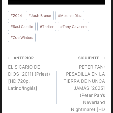
Etiquetas
#
2024
#
Josh Brener
#
Melonie Diaz
de
la
#
Raul Castillo
#
Thriller
#
Tony Cavalero
entrada:
#
Zoe Winters
Navegación
ANTERIOR
SIGUIENTE
EL SICARIO DE
PETER PAN:
de
DIOS [2011] (Priest)
PESADILLA EN LA
entradas
[HD 720p,
TIERRA DE NUNCA
Latino/Inglés]
JAMÁS [2025]
(Peter Pan’s
Neverland
Nightmare) [HD