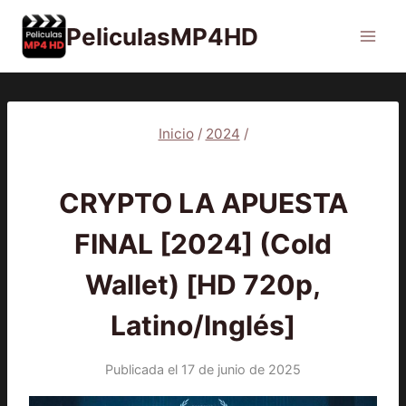
Saltar
PeliculasMP4HD
al
contenido
Inicio
/
2024
/
2024
|
PELÍCULAS
CRYPTO LA APUESTA
FINAL [2024] (Cold
Wallet) [HD 720p,
Latino/Inglés]
Publicada el
17 de junio de 2025