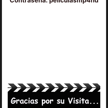
Contraseña: peliculasmp4hd