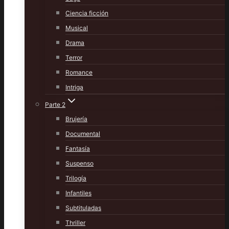
Ciencia ficción
Musical
Drama
Terror
Romance
Intriga
Parte 2
Brujería
Documental
Fantasía
Suspenso
Trilogía
Infantiles
Subtituladas
Thriller