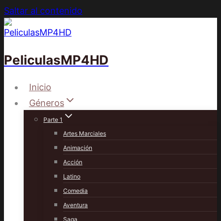
Saltar al contenido
PeliculasMP4HD
Inicio
Géneros
Parte 1
Artes Marciales
Animación
Acción
Latino
Comedia
Aventura
Saga