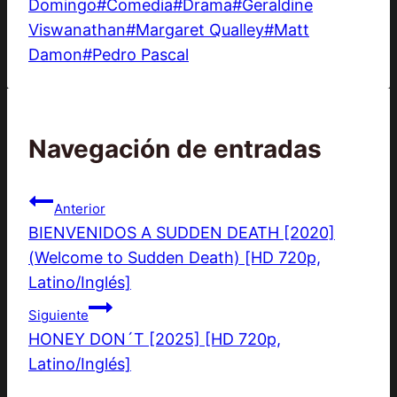
Domingo
#
Comedia
#
Drama
#
Geraldine
Viswanathan
#
Margaret Qualley
#
Matt
Damon
#
Pedro Pascal
Navegación de entradas
Anterior
BIENVENIDOS A SUDDEN DEATH [2020]
(Welcome to Sudden Death) [HD 720p,
Latino/Inglés]
Siguiente
HONEY DON´T [2025] [HD 720p,
Latino/Inglés]