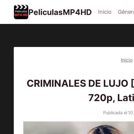
Saltar
PeliculasMP4HD
Inicio
Géner
al
contenido
Inicio
2025
|
CRIMINALES DE LUJO [
720p, Lat
Publicada el
10