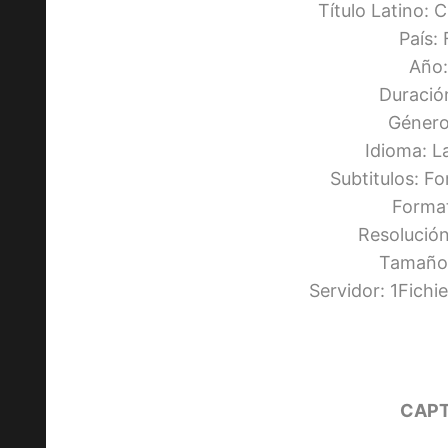
Título Latino: 
País:
Año:
Duració
Género
Idioma: L
Subtitulos: F
Forma
Resolució
Tamaño:
Servidor: 1Fich
CAPT