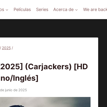
os
Películas
Series
Acerca de
We are back
/
2025
/
PELÍCULAS
2025] (Carjackers) [HD
ino/Inglés]
 de junio de 2025