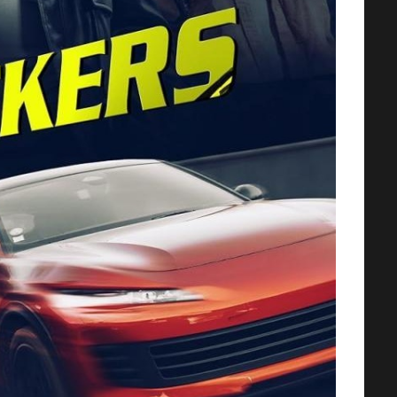
AMOS DEL UNIVERSO [2026] (Mas
of the Universe) [HD 720p,
Latino/Inglés]