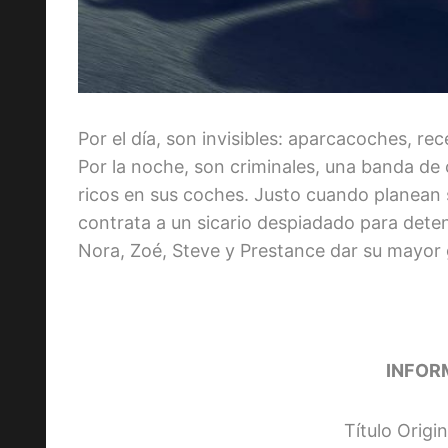
Por el día, son invisibles: aparcacoches, re
Por la noche, son criminales, una banda de 
ricos en sus coches. Justo cuando planean su
contrata a un sicario despiadado para deten
Nora, Zoé, Steve y Prestance dar su mayor
INFOR
Título Origi