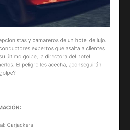
cepcionistas y camareros de un hotel de lujo.
conductores expertos que asalta a clientes
 último golpe, la directora del hotel
erlos. El peligro les acecha, ¿conseguirán
 golpe?
MACIÓN:
nal: Carjackers