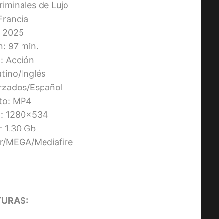
Criminales de Lujo
 Francia
 2025
n: 97 min.
: Acción
atino/Inglés
orzados/Español
to: MP4
n: 1280×534
 1.30 Gb.
ier/MEGA/Mediafire
URAS: