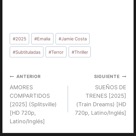
Etiquetas
#
2025
#
Emalia
#
Jamie Costa
de
la
#
Subtituladas
#
Terror
#
Thriller
entrada:
Navegación
ANTERIOR
SIGUIENTE
AMORES
SUEÑOS DE
de
COMPARTIDOS
TRENES [2025]
entradas
[2025] (Splitsville)
(Train Dreams) [HD
[HD 720p,
720p, Latino/Inglés]
Latino/Inglés]