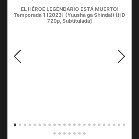
D
Y
EL HÉROE LEGENDARIO ESTÁ MUERTO!
Temporada 1 [2023] (Yuusha ga Shinda!) [HD
720p, Subtitulada]