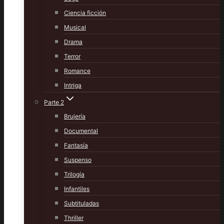
Ciencia ficción
Musical
Drama
Terror
Romance
Intriga
Parte 2
Brujería
Documental
Fantasía
Suspenso
Trilogía
Infantiles
Subtituladas
Thriller