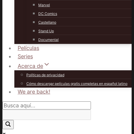
Marvel
DC Comics
Castellano
Stand Up
Documental
Películas
Series
Acerca de
Políticas de privacidad
Cómo descargar películas gratis completas en español latino
We are back!