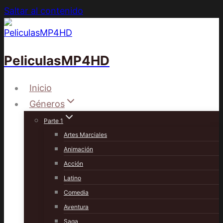
Saltar al contenido
PeliculasMP4HD
Inicio
Géneros
Parte 1
Artes Marciales
Animación
Acción
Latino
Comedia
Aventura
Saga