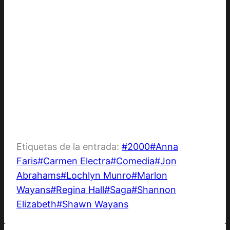
Etiquetas de la entrada:
#
2000
#
Anna
Faris
#
Carmen Electra
#
Comedia
#
Jon
Abrahams
#
Lochlyn Munro
#
Marlon
Wayans
#
Regina Hall
#
Saga
#
Shannon
Elizabeth
#
Shawn Wayans