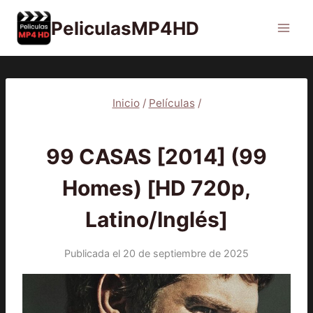
Saltar
PeliculasMP4HD
al
contenido
Inicio
/
Películas
/
PELÍCULAS
99 CASAS [2014] (99
Homes) [HD 720p,
Latino/Inglés]
Publicada el
20 de septiembre de 2025