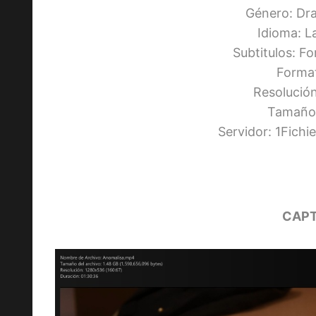
Género: Dr
Idioma: L
Subtitulos: F
Forma
Resolució
Tamaño:
Servidor: 1Fich
CAPT