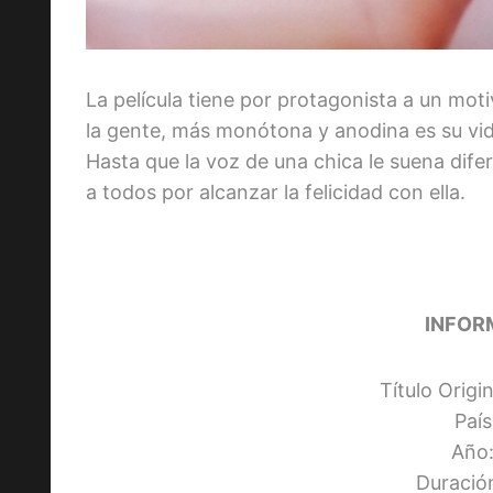
La película tiene por protagonista a un mo
la gente, más monótona y anodina es su vida
Hasta que la voz de una chica le suena dife
a todos por alcanzar la felicidad con ella.
INFOR
Título Origi
Paí
Año:
Duració