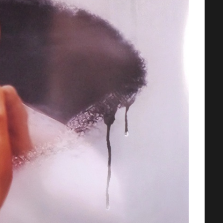
AMOS DEL UNIVERSO [2026] (Mas
of the Universe) [HD 720p,
Latino/Inglés]