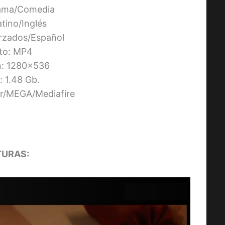
ama/Comedia
atino/Inglés
orzados/Español
to: MP4
n: 1280×536
 1.48 Gb.
ier/MEGA/Mediafire
URAS: