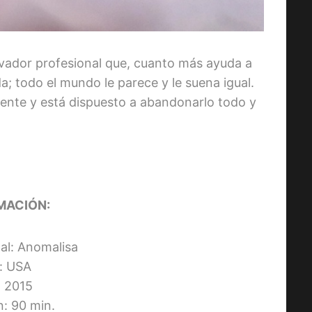
tivador profesional que, cuanto más ayuda a
; todo el mundo le parece y le suena igual.
rente y está dispuesto a abandonarlo todo y
MACIÓN:
nal: Anomalisa
s: USA
 2015
n: 90 min.