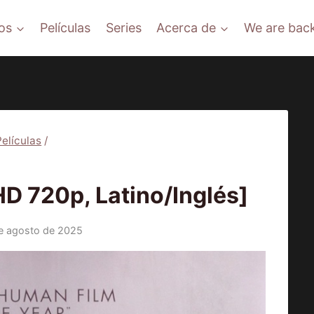
os
Películas
Series
Acerca de
We are back
Películas
/
ÍCULAS
 720p, Latino/Inglés]
e agosto de 2025