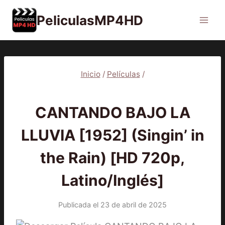
Saltar
PeliculasMP4HD
al
contenido
Inicio
/
Películas
/
PELÍCULAS
CANTANDO BAJO LA
LLUVIA [1952] (Singin’ in
the Rain) [HD 720p,
Latino/Inglés]
Publicada el
23 de abril de 2025