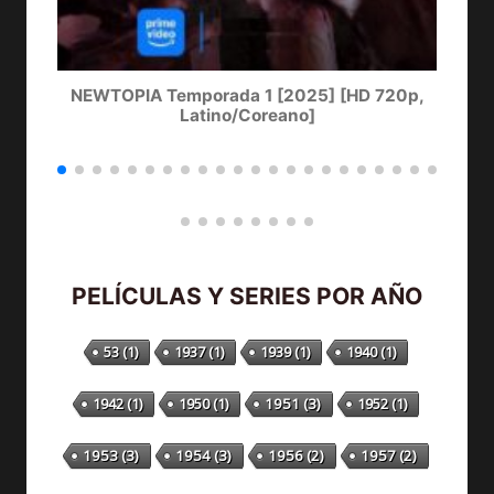
NEWTOPIA Temporada 1 [2025] [HD 720p,
LA
Latino/Coreano]
PELÍCULAS Y SERIES POR AÑO
53
(1)
1937
(1)
1939
(1)
1940
(1)
1942
(1)
1950
(1)
1951
(3)
1952
(1)
1953
(3)
1954
(3)
1956
(2)
1957
(2)