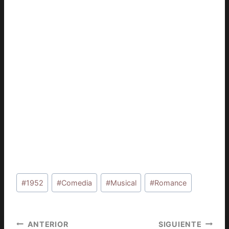
Etiquetas
#
1952
#
Comedia
#
Musical
#
Romance
de
la
entrada:
Navegación
ANTERIOR
SIGUIENTE