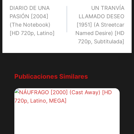
DIARIO DE UNA
UN TRANVÍA
de
PASIÓN [2004]
LLAMADO DESEO
entradas
(The Notebook)
[1951] (A Streetcar
[HD 720p, Latino]
Named Desire) [HD
720p, Subtitulada]
Publicaciones Similares