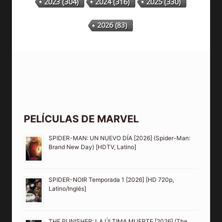
2023
(304)
2024
(316)
2025
(330)
2026
(83)
PELÍCULAS DE MARVEL
SPIDER-MAN: UN NUEVO DÍA [2026] (Spider-Man:
Brand New Day) [HDTV, Latino]
SPIDER-NOIR Temporada 1 [2026] [HD 720p,
Latino/Inglés]
THE PUNISHER: LA ÚLTIMA MUERTE [2026] (The