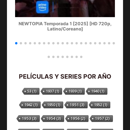
NEWTOPIA Temporada 1 [2025] [HD 720p,
LA
Latino/Coreano]
PELÍCULAS Y SERIES POR AÑO
53
(1)
1937
(1)
1939
(1)
1940
(1)
1942
(1)
1950
(1)
1951
(3)
1952
(1)
1953
(3)
1954
(3)
1956
(2)
1957
(2)