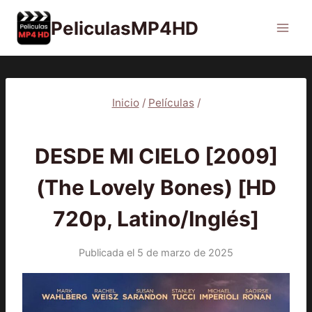
Saltar
PeliculasMP4HD
al
contenido
Inicio
/
Películas
/
PELÍCULAS
DESDE MI CIELO [2009]
(The Lovely Bones) [HD
720p, Latino/Inglés]
Publicada el
5 de marzo de 2025