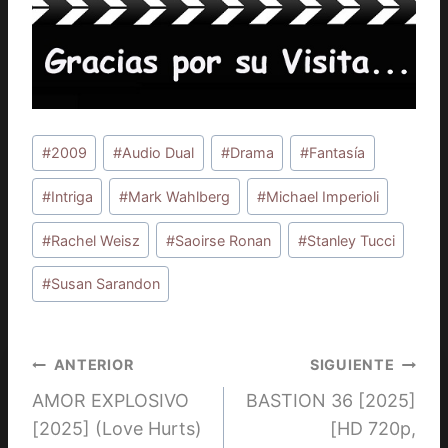
Etiquetas
#
2009
#
Audio Dual
#
Drama
#
Fantasía
de
la
#
Intriga
#
Mark Wahlberg
#
Michael Imperioli
entrada:
#
Rachel Weisz
#
Saoirse Ronan
#
Stanley Tucci
#
Susan Sarandon
Navegación
ANTERIOR
SIGUIENTE
AMOR EXPLOSIVO
BASTION 36 [2025]
de
[2025] (Love Hurts)
[HD 720p,