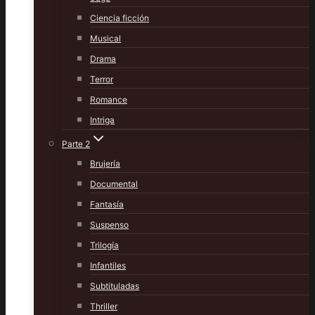
Ciencia ficción
Musical
Drama
Terror
Romance
Intriga
Parte 2
Brujería
Documental
Fantasía
Suspenso
Trilogía
Infantiles
Subtituladas
Thriller