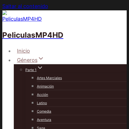
Saltar al contenido
PeliculasMP4HD
Inicio
Géneros
Parte 1
Artes Marciales
Animación
Acción
Latino
Comedia
Aventura
Saga