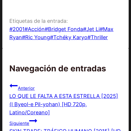
Etiquetas de la entrada:
#
2001
#
Acción
#
Bridget Fonda
#
Jet Li
#
Max
Ryan
#
Ric Young
#
Tchéky Karyo
#
Thriller
Navegación de entradas
Anterior
LO QUE LE FALTA A ESTA ESTRELLA [2025]
(I Byeol-e Pil-yohan) [HD 720p,
Latino/Coreano]
Siguiente