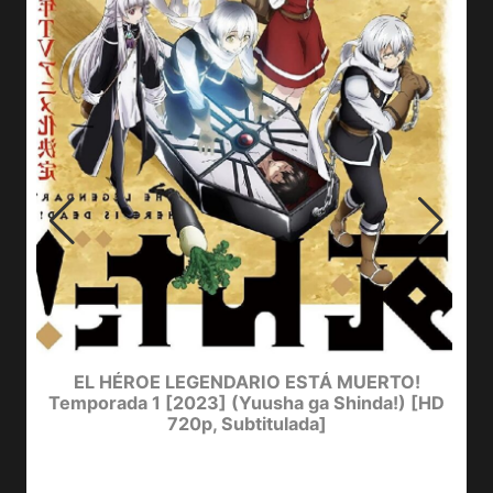
EL HÉROE LEGENDARIO ESTÁ MUERTO!
Temporada 1 [2023] (Yuusha ga Shinda!) [HD
720p, Subtitulada]
D
Y