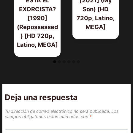
ESTÁ EL
[2021] (My
EXORCISTA?
Son) [HD
[1990]
720p, Latino,
(Repossessed
MEGA]
) [HD 720p,
Latino, MEGA]
Deja una respuesta
Tu dirección de correo electrónico no será publicada.
Los
campos obligatorios están marcados con
*