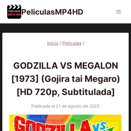
Saltar
PeliculasMP4HD
al
contenido
Inicio
/
Películas
/
PELÍCULAS
GODZILLA VS MEGALON
[1973] (Gojira tai Megaro)
[HD 720p, Subtitulada]
Publicada el
21 de agosto de 2025