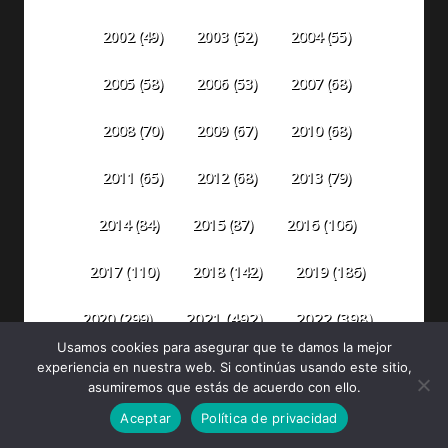
2002
(49)
2003
(52)
2004
(55)
2005
(58)
2006
(53)
2007
(68)
2008
(70)
2009
(67)
2010
(68)
2011
(65)
2012
(68)
2013
(79)
2014
(84)
2015
(87)
2016
(106)
2018
(142)
2019
(186)
2017
(110)
2020
(299)
2021
(492)
2022
(398)
Usamos cookies para asegurar que te damos la mejor
2023
(304)
2024
(316)
2025
(330)
experiencia en nuestra web. Si continúas usando este sitio,
asumiremos que estás de acuerdo con ello.
2026
(83)
Aceptar
Política de privacidad