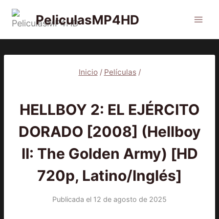
Saltar
PeliculasMP4HD
al
contenido
Inicio
/
Películas
/
PELÍCULAS
HELLBOY 2: EL EJÉRCITO
DORADO [2008] (Hellboy
II: The Golden Army) [HD
720p, Latino/Inglés]
Publicada el
12 de agosto de 2025