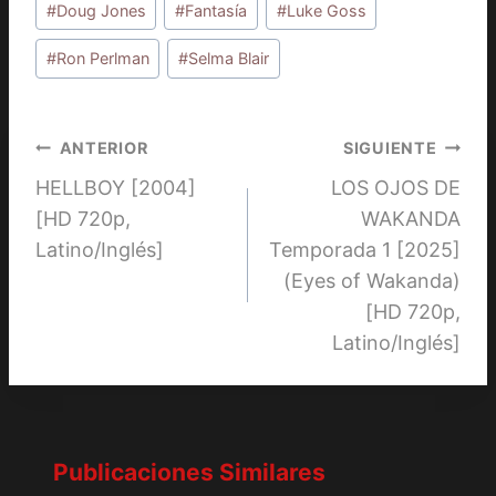
la
#
Doug Jones
#
Fantasía
#
Luke Goss
entrada:
#
Ron Perlman
#
Selma Blair
Navegación
ANTERIOR
SIGUIENTE
HELLBOY [2004]
LOS OJOS DE
de
[HD 720p,
WAKANDA
entradas
Latino/Inglés]
Temporada 1 [2025]
(Eyes of Wakanda)
[HD 720p,
Latino/Inglés]
Publicaciones Similares