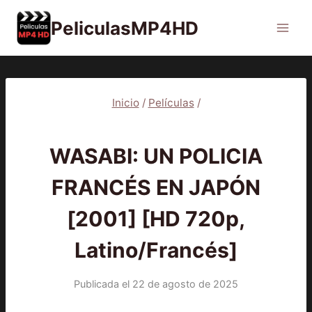
Saltar
PeliculasMP4HD
al
contenido
Inicio
/
Películas
/
PELÍCULAS
WASABI: UN POLICIA
FRANCÉS EN JAPÓN
[2001] [HD 720p,
Latino/Francés]
Publicada el
22 de agosto de 2025