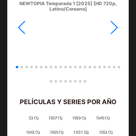
NEWTOPIA Temporada 1 [2025] [HD 720p,
LA
Latino/Coreano]
PELÍCULAS Y SERIES POR AÑO
53
(1)
1937
(1)
1939
(1)
1940
(1)
1942
(1)
1950
(1)
1951
(3)
1952
(1)