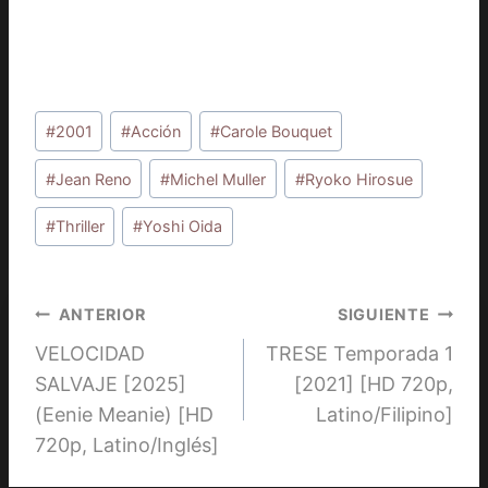
Etiquetas
#
2001
#
Acción
#
Carole Bouquet
de
la
#
Jean Reno
#
Michel Muller
#
Ryoko Hirosue
entrada:
#
Thriller
#
Yoshi Oida
Navegación
ANTERIOR
SIGUIENTE
VELOCIDAD
TRESE Temporada 1
de
SALVAJE [2025]
[2021] [HD 720p,
entradas
(Eenie Meanie) [HD
Latino/Filipino]
720p, Latino/Inglés]