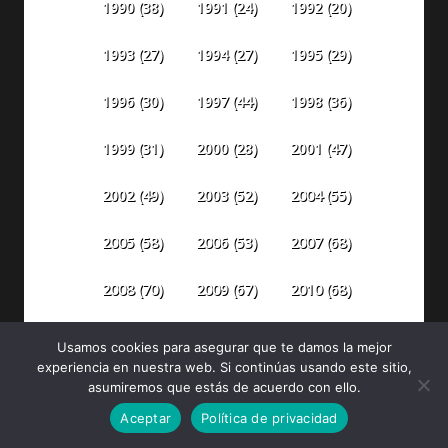
1990
(38)
1991
(24)
1992
(20)
1993
(27)
1994
(27)
1995
(29)
1996
(30)
1997
(44)
1998
(36)
1999
(31)
2000
(28)
2001
(47)
2002
(49)
2003
(52)
2004
(55)
2005
(58)
2006
(53)
2007
(68)
2008
(70)
2009
(67)
2010
(68)
2011
(65)
2012
(68)
2013
(79)
Usamos cookies para asegurar que te damos la mejor
experiencia en nuestra web. Si continúas usando este sitio,
2014
(84)
2015
(87)
2016
(106)
asumiremos que estás de acuerdo con ello.
Aceptar
Política de privacidad
2018
(142)
2019
(186)
2017
(110)