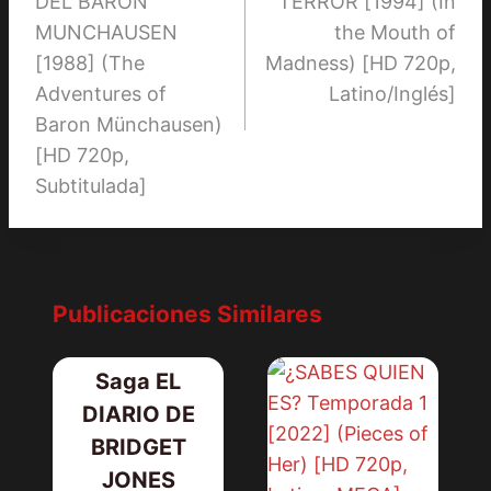
DEL BARÓN
TERROR [1994] (In
entradas
MUNCHAUSEN
the Mouth of
[1988] (The
Madness) [HD 720p,
Adventures of
Latino/Inglés]
Baron Münchausen)
[HD 720p,
Subtitulada]
Publicaciones Similares
Saga EL
DIARIO DE
BRIDGET
JONES