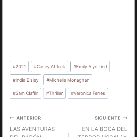
Etiquetas
#
2021
#
Casey Affleck
#
Emily Alyn Lind
de
la
#
India Eisley
#
Michelle Monaghan
entrada:
#
Sam Claflin
#
Thriller
#
Veronica Ferres
Navegación
ANTERIOR
SIGUIENTE
LAS AVENTURAS
EN LA BOCA DEL
de