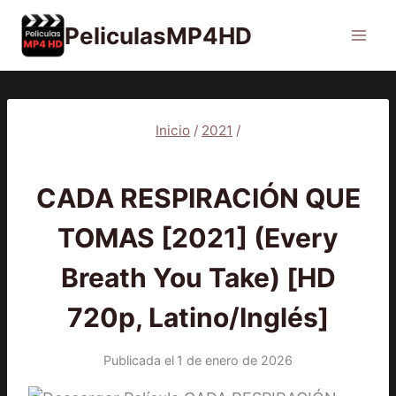
Saltar
PeliculasMP4HD
al
contenido
Inicio
/
2021
/
2021
|
PELÍCULAS
CADA RESPIRACIÓN QUE
TOMAS [2021] (Every
Breath You Take) [HD
720p, Latino/Inglés]
Publicada el
1 de enero de 2026