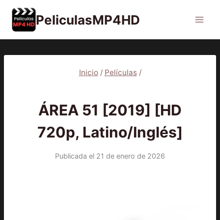
Saltar
PeliculasMP4HD
al
contenido
Inicio
/
Películas
/
PELÍCULAS
ÁREA 51 [2019] [HD
720p, Latino/Inglés]
Publicada el
21 de enero de 2026