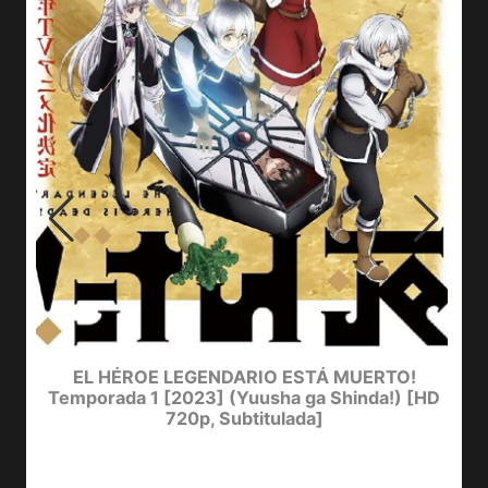
EL HÉROE LEGENDARIO ESTÁ MUERTO!
Temporada 1 [2023] (Yuusha ga Shinda!) [HD
720p, Subtitulada]
D
Y