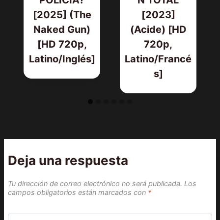
POLICIA?
N TOTAL
[2025] (The
[2023]
Naked Gun)
(Acide) [HD
[HD 720p,
720p,
Latino/Inglés]
Latino/Francé
s]
Deja una respuesta
Tu dirección de correo electrónico no será publicada.
Los
campos obligatorios están marcados con
*