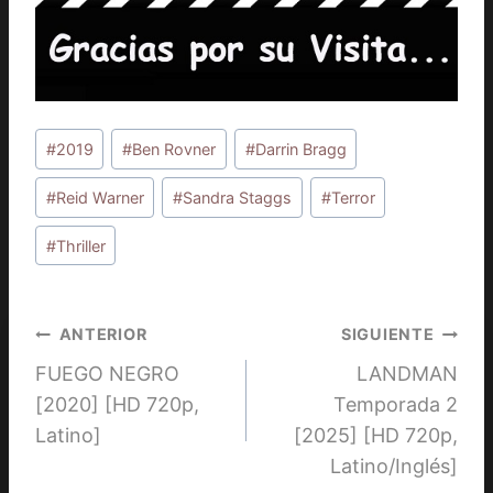
Etiquetas
#
2019
#
Ben Rovner
#
Darrin Bragg
de
la
#
Reid Warner
#
Sandra Staggs
#
Terror
entrada:
#
Thriller
Navegación
ANTERIOR
SIGUIENTE
FUEGO NEGRO
LANDMAN
de
[2020] [HD 720p,
Temporada 2
entradas
Latino]
[2025] [HD 720p,
Latino/Inglés]