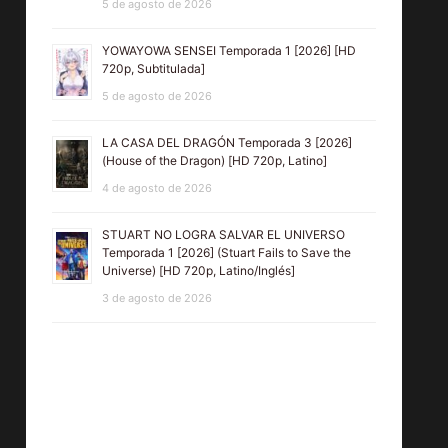
5 de agosto de 2026
YOWAYOWA SENSEI Temporada 1 [2026] [HD
720p, Subtitulada]
5 de agosto de 2026
LA CASA DEL DRAGÓN Temporada 3 [2026]
(House of the Dragon) [HD 720p, Latino]
LA NOVIA DE
CUCKOO
NE
4 de agosto de 2026
HUMPTY
[2024] [HD
[20
STUART NO LOGRA SALVAR EL UNIVERSO
SHARMA
720p,
7
Temporada 1 [2026] (Stuart Fails to Save the
Universe) [HD 720p, Latino/Inglés]
[2014]
Latino/Inglés]
Subt
3 de agosto de 2026
(Humpty
Sharma Ki
Dulhania) [HD
720,
Subtitulada,