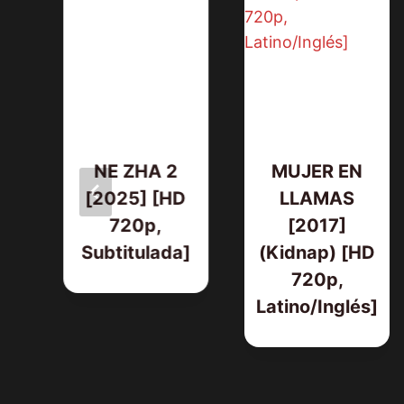
NE ZHA 2
MUJER EN
D
[2025] [HD
LLAMAS
720p,
[2017]
s]
Subtitulada]
(Kidnap) [HD
720p,
Latino/Inglés]