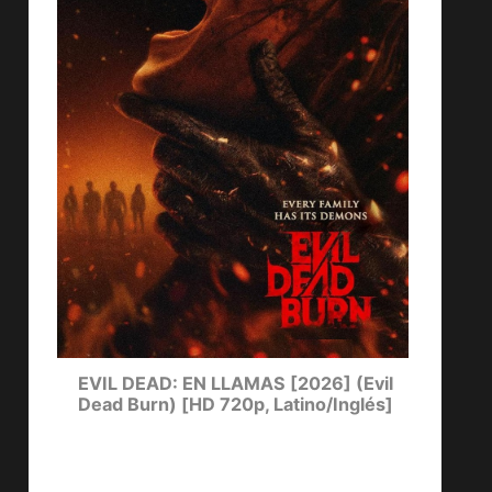
DE
EVIL DEAD: EN LLAMAS [2026] (Evil
EL C
Dead Burn) [HD 720p, Latino/Inglés]
Day 