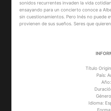
sonidos recurrentes invaden la vida cotidia
ensayando para un concierto conoce a Alb
sin cuestionamientos. Pero Inés no puede ev
provienen de sus sueños. Seres que quiere
INFOR
Título Origi
País: 
Año:
Duració
Género:
Idioma: Es
Forma