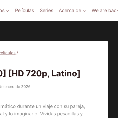
os
Películas
Series
Acerca de
We are back
Películas
/
ÍCULAS
 [HD 720p, Latino]
de enero de 2026
umático durante un viaje con su pareja,
l y lo imaginario. Vívidas pesadillas y