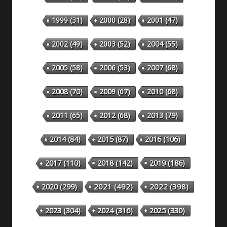
1999
(31)
2000
(28)
2001
(47)
2002
(49)
2003
(52)
2004
(55)
2005
(58)
2006
(53)
2007
(68)
2008
(70)
2009
(67)
2010
(68)
2011
(65)
2012
(68)
2013
(79)
2014
(84)
2015
(87)
2016
(106)
2018
(142)
2019
(186)
2017
(110)
2020
(299)
2021
(492)
2022
(398)
2023
(304)
2024
(316)
2025
(330)