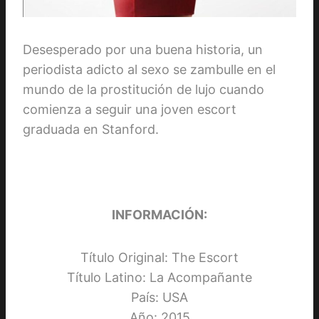
Desesperado por una buena historia, un
periodista adicto al sexo se zambulle en el
mundo de la prostitución de lujo cuando
comienza a seguir una joven escort
graduada en Stanford.
INFORMACIÓN:
Título Original: The Escort
Título Latino: La Acompañante
País: USA
Año: 2015