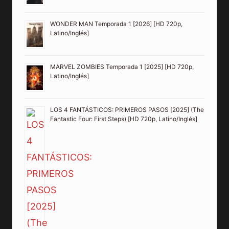
WONDER MAN Temporada 1 [2026] [HD 720p,
Latino/Inglés]
MARVEL ZOMBIES Temporada 1 [2025] [HD 720p,
Latino/Inglés]
LOS 4 FANTÁSTICOS: PRIMEROS PASOS [2025] (The
Fantastic Four: First Steps) [HD 720p, Latino/Inglés]