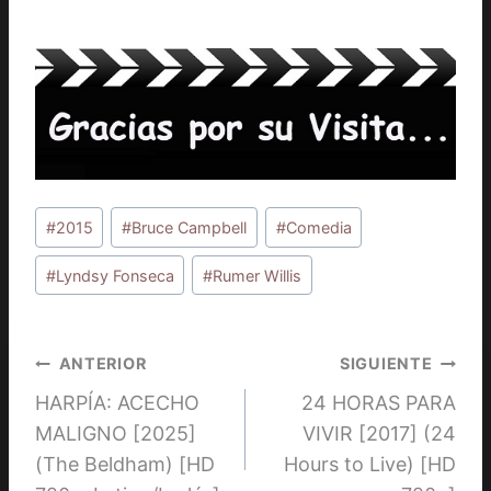
Etiquetas
#
2015
#
Bruce Campbell
#
Comedia
de
la
#
Lyndsy Fonseca
#
Rumer Willis
entrada:
Navegación
ANTERIOR
SIGUIENTE
HARPÍA: ACECHO
24 HORAS PARA
de
MALIGNO [2025]
VIVIR [2017] (24
entradas
(The Beldham) [HD
Hours to Live) [HD