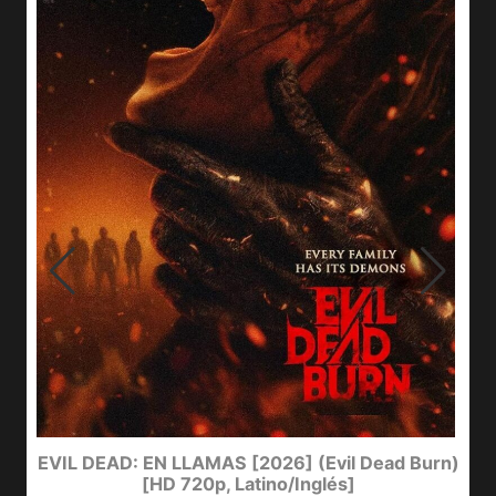
I
EVIL DEAD: EN LLAMAS [2026] (Evil Dead Burn)
[HD 720p, Latino/Inglés]