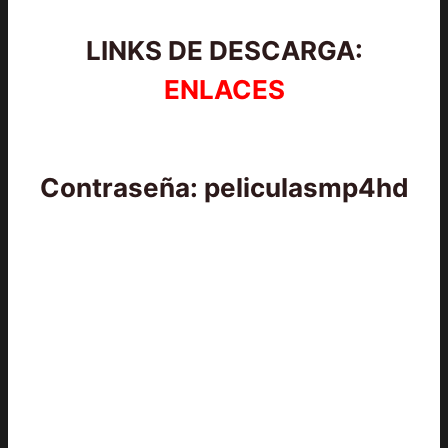
LINKS DE DESCARGA:
ENLACES
Contraseña: peliculasmp4hd