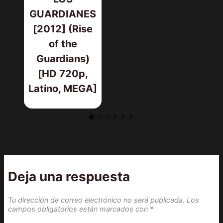
GUARDIANES
[2012] (Rise
of the
Guardians)
[HD 720p,
Latino, MEGA]
Deja una respuesta
Tu dirección de correo electrónico no será publicada.
Los
campos obligatorios están marcados con
*