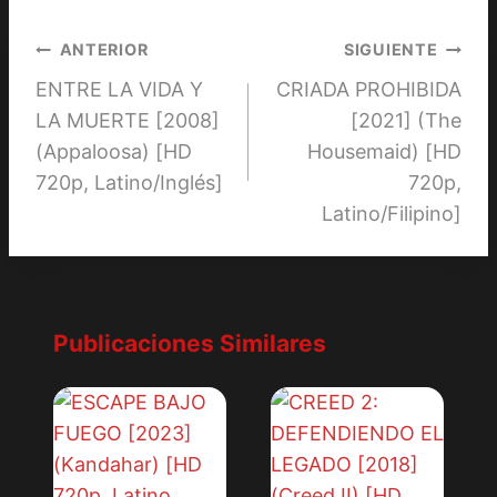
Navegación
ANTERIOR
SIGUIENTE
ENTRE LA VIDA Y
CRIADA PROHIBIDA
de
LA MUERTE [2008]
[2021] (The
entradas
(Appaloosa) [HD
Housemaid) [HD
720p, Latino/Inglés]
720p,
Latino/Filipino]
Publicaciones Similares