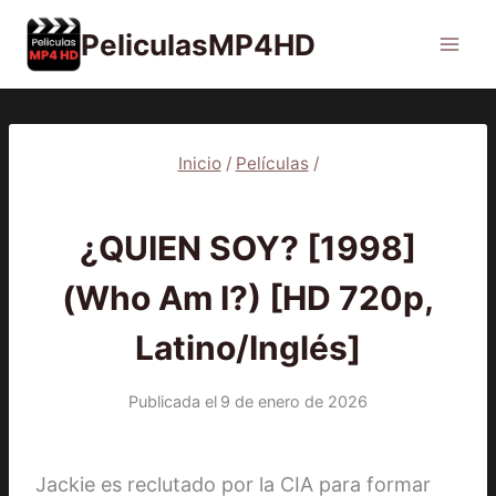
Saltar
PeliculasMP4HD
al
contenido
Inicio
/
Películas
/
PELÍCULAS
¿QUIEN SOY? [1998]
(Who Am I?) [HD 720p,
Latino/Inglés]
Publicada el
9 de enero de 2026
Jackie es reclutado por la CIA para formar