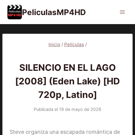
Saltar
PeliculasMP4HD
al
contenido
Inicio
/
Películas
/
PELÍCULAS
SILENCIO EN EL LAGO
[2008] (Eden Lake) [HD
720p, Latino]
Publicada el
19 de mayo de 2026
Steve organiza una escapada romántica de