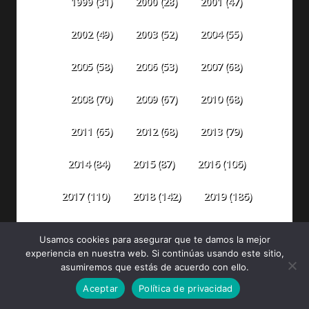
1999
(31)
2000
(28)
2001
(47)
2002
(49)
2003
(52)
2004
(55)
2005
(58)
2006
(53)
2007
(68)
2008
(70)
2009
(67)
2010
(68)
2011
(65)
2012
(68)
2013
(79)
2014
(84)
2015
(87)
2016
(106)
2018
(142)
2019
(186)
2017
(110)
2020
(299)
2021
(492)
2022
(398)
Usamos cookies para asegurar que te damos la mejor
experiencia en nuestra web. Si continúas usando este sitio,
2023
(304)
2024
(315)
2025
(330)
asumiremos que estás de acuerdo con ello.
Aceptar
Política de privacidad
2026
(81)