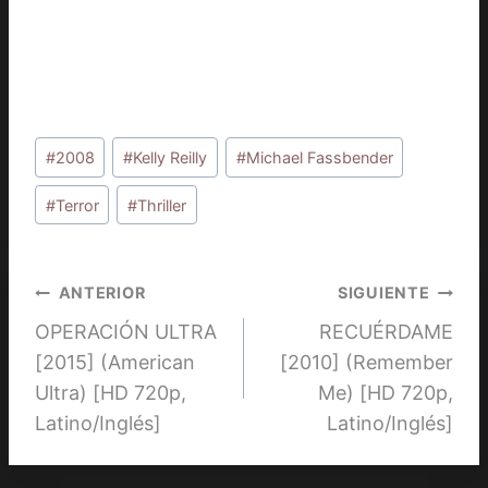
Etiquetas
#
2008
#
Kelly Reilly
#
Michael Fassbender
de
la
#
Terror
#
Thriller
entrada:
Navegación
ANTERIOR
SIGUIENTE
OPERACIÓN ULTRA
RECUÉRDAME
de
[2015] (American
[2010] (Remember
entradas
Ultra) [HD 720p,
Me) [HD 720p,
Latino/Inglés]
Latino/Inglés]