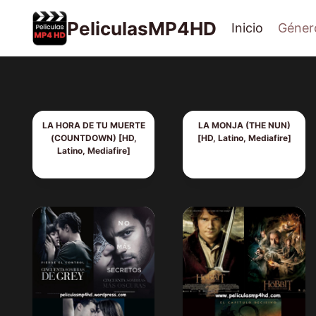
Saltar
PeliculasMP4HD
Inicio
Géner
al
contenido
LA HORA DE TU MUERTE
LA MONJA (THE NUN)
(COUNTDOWN) [HD,
[HD, Latino, Mediafire]
Latino, Mediafire]