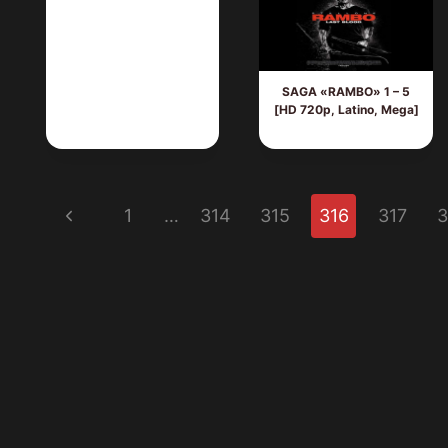
SAGA «RAMBO» 1 – 5
[HD 720p, Latino, Mega]
Navegación
Página
1
…
314
315
316
317
3
de
anterior
página