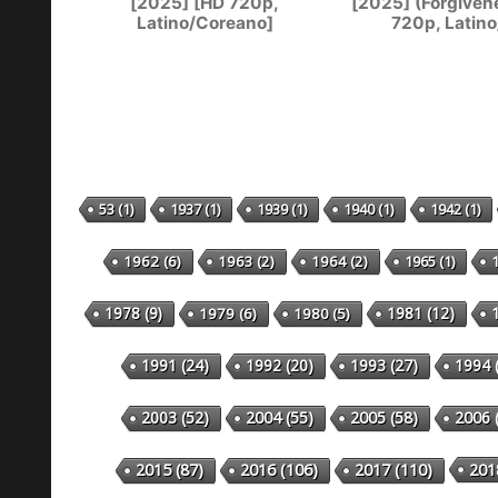
[2025] [HD 720p,
[2025] (Forgivene
Latino/Coreano]
720p, Latino
53
(1)
1937
(1)
1939
(1)
1940
(1)
1942
(1)
1962
(6)
1963
(2)
1964
(2)
1965
(1)
1978
(9)
1981
(12)
1979
(6)
1980
(5)
1991
(24)
1992
(20)
1993
(27)
1994
2003
(52)
2004
(55)
2005
(58)
2006
201
2015
(87)
2016
(106)
2017
(110)