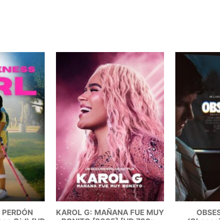
L PERDÓN
KAROL G: MAÑANA FUE MUY
OBSES