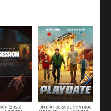
IÓN [2025]
UN DÍA FUERA DE CONTROL
BAN