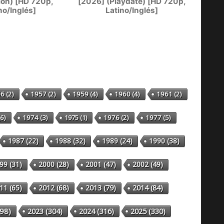
on) [HD 720p,
[2026] (Playdate) [HD 720p,
no/Inglés]
Latino/Inglés]
56
(2)
1957
(2)
1959
(4)
1960
(4)
1961
(2)
6)
1974
(3)
1975
(1)
1976
(2)
1977
(5)
1987
(22)
1988
(32)
1989
(24)
1990
(38)
99
(31)
2000
(28)
2001
(47)
2002
(49)
11
(65)
2012
(68)
2013
(79)
2014
(84)
98)
2023
(304)
2024
(316)
2025
(330)