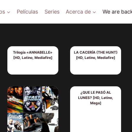
os
Películas
Series
Acerca de
We are back
Trilogía «ANNABELLE»
LA CACERÍA (THE HUNT)
[HD, Latino, Mediafire]
[HD, Latino, Mediafire]
¿QUE LE PASÓ AL
LUNES? [HD, Latino,
Mega]