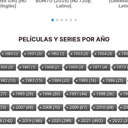
ss Girl) [HD
BONITO [2025] [HD 720p,
(Obsessi
/Inglés]
Latino]
Lati
PELÍCULAS Y SERIES POR AÑO
1950
(1)
1951
(3)
1952
(1)
1953
(3)
1954
(3)
19
1966
(3)
1967
(1)
1968
(2)
1969
(3)
1971
(4)
1973
(
1982
(10)
1983
(15)
1984
(20)
1985
(16)
1986
(25)
(27)
1995
(29)
1996
(30)
1997
(44)
1998
(36)
19
(53)
2007
(68)
2008
(70)
2009
(67)
2010
(68)
20
8
(142)
2019
(186)
2020
(299)
2021
(492)
2022
(3