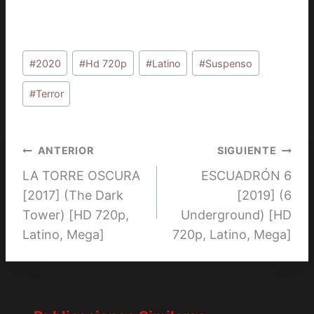
Etiquetas
#
2020
#
Hd 720p
#
Latino
#
Suspenso
de
la
#
Terror
entrada:
Navegación
ANTERIOR
SIGUIENTE
LA TORRE OSCURA
ESCUADRÓN 6
de
[2017] (The Dark
[2019] (6
entradas
Tower) [HD 720p,
Underground) [HD
Latino, Mega]
720p, Latino, Mega]