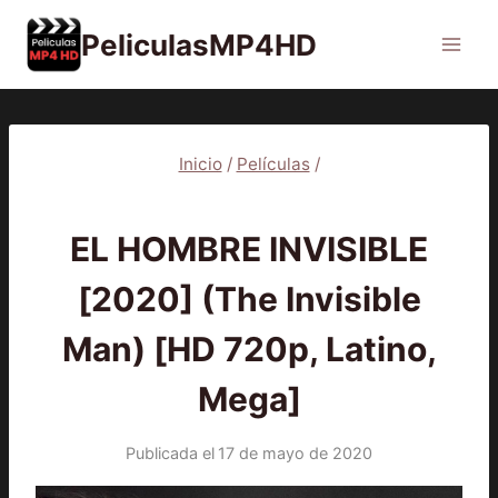
Saltar
PeliculasMP4HD
al
contenido
Inicio
/
Películas
/
PELÍCULAS
EL HOMBRE INVISIBLE
[2020] (The Invisible
Man) [HD 720p, Latino,
Mega]
Publicada el
17 de mayo de 2020