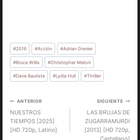
Etiquetas
#
2016
#
Acción
#
Adrian Grenier
de
la
#
Bruce Willis
#
Christopher Meloni
entrada:
#
Dave Bautista
#
Lydia Hull
#
Thriller
Navegación
ANTERIOR
SIGUIENTE
NUESTROS
LAS BRUJAS DE
de
TIEMPOS [2025]
ZUGARRAMURDI
entradas
[HD 720p, Latino]
[2013] [HD 720p,
Castellano]