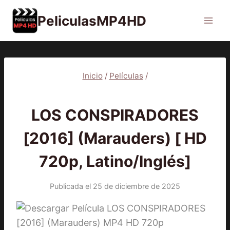
Saltar
PeliculasMP4HD
al
contenido
Inicio
/
Películas
/
PELÍCULAS
LOS CONSPIRADORES
[2016] (Marauders) [ HD
720p, Latino/Inglés]
Publicada el
25 de diciembre de 2025