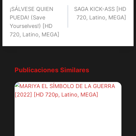
¡SÁLVESE QUIEN
SAGA KICK-ASS [HD
de
PUEDA! (Save
720, Latino, MEGA]
entradas
Yourselves!) [HD
720, Latino, MEGA]
Publicaciones Similares