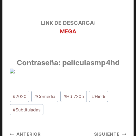
LINK DE DESCARGA:
MEGA
Contraseña: peliculasmp4hd
Etiquetas
#
2020
#
Comedia
#
Hd 720p
#
Hindi
de
la
#
Subtituladas
entrada:
Navegación
ANTERIOR
SIGUIENTE