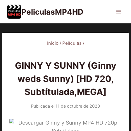
Saltar
PeliculasMP4HD
al
contenido
Inicio
/
Películas
/
PELÍCULAS
GINNY Y SUNNY (Ginny
weds Sunny) [HD 720,
Subtítulada,MEGA]
Publicada el
11 de octubre de 2020