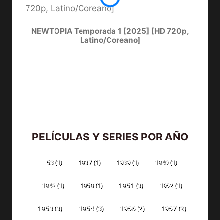
NEWTOPIA Temporada 1 [2025] [HD 720p,
LA C
Latino/Coreano]
PELÍCULAS Y SERIES POR AÑO
53
(1)
1937
(1)
1939
(1)
1940
(1)
1942
(1)
1950
(1)
1951
(3)
1952
(1)
1953
(3)
1954
(3)
1956
(2)
1957
(2)