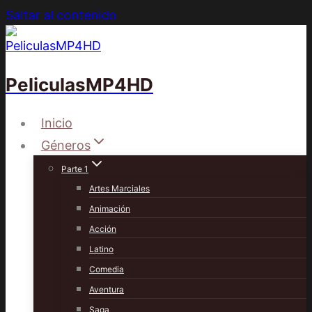
Saltar al contenido
PeliculasMP4HD
Inicio
Géneros
Parte 1
Artes Marciales
Animación
Acción
Latino
Comedia
Aventura
Saga