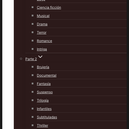
Ciencia ficción
Musical
Drama
Terror
Romance
Intriga
Parte 2
Brujería
Documental
Fantasía
Suspenso
Trilogía
Infantiles
Subtituladas
Thriller