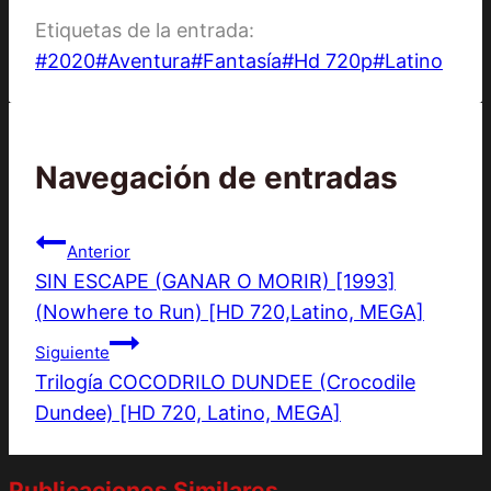
Etiquetas de la entrada:
#
2020
#
Aventura
#
Fantasía
#
Hd 720p
#
Latino
Navegación de entradas
Anterior
SIN ESCAPE (GANAR O MORIR) [1993]
(Nowhere to Run) [HD 720,Latino, MEGA]
Siguiente
Trilogía COCODRILO DUNDEE (Crocodile
Dundee) [HD 720, Latino, MEGA]
Publicaciones Similares