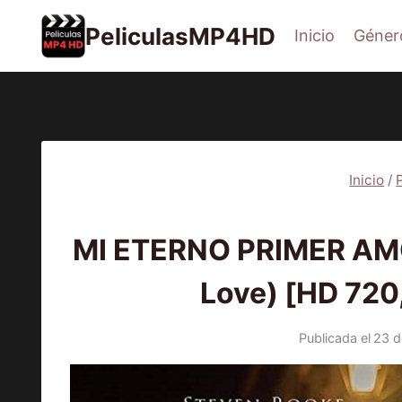
Saltar
PeliculasMP4HD
Inicio
Géner
al
contenido
Inicio
/
PEL
MI ETERNO PRIMER AMOR
Love) [HD 720
Publicada el
23 d