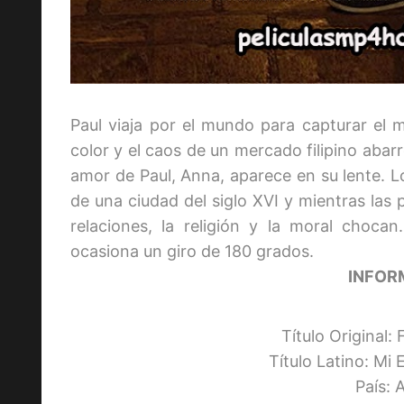
Paul viaja por el mundo para capturar el
color y el caos de un mercado filipino abar
amor de Paul, Anna, aparece en su lente. Lo
de una ciudad del siglo XVI y mientras las 
relaciones, la religión y la moral choca
ocasiona un giro de 180 grados.
INFOR
Título Original:
Título Latino: Mi
País: 