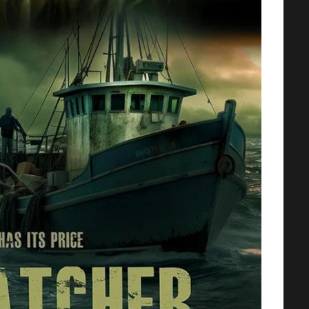
AMOS DEL UNIVERSO [2026] (Mas
of the Universe) [HD 720p,
Latino/Inglés]