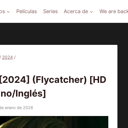
os
Películas
Series
Acerca de
We are back
/
2024
/
PELÍCULAS
024] (Flycatcher) [HD
ino/Inglés]
de enero de 2026