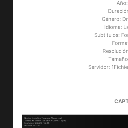
Año:
Duració
Género: Dr
Idioma: L
Subtitulos: F
Forma
Resolució
Tamaño:
Servidor: 1Fich
CAPT