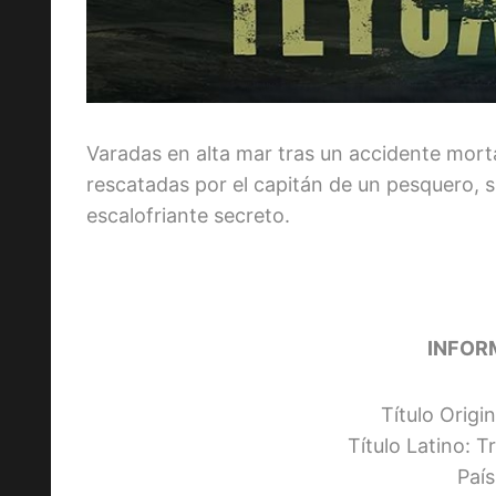
Varadas en alta mar tras un accidente mort
rescatadas por el capitán de un pesquero, 
escalofriante secreto.
INFOR
Título Origi
Título Latino: 
Paí