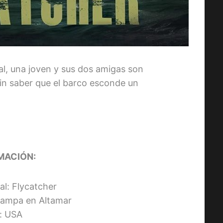
al, una joven y sus dos amigas son
sin saber que el barco esconde un
MACIÓN:
nal: Flycatcher
Trampa en Altamar
s: USA