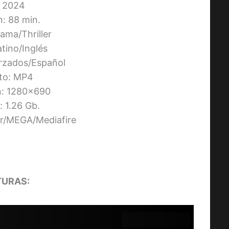
 2024
n: 88 min.
ama/Thriller
atino/Inglés
orzados/Español
to: MP4
n: 1280×690
 1.26 Gb.
ier/MEGA/Mediafire
URAS: