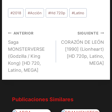
Etiquetas
#
2018
#
Acción
#
Hd 720p
#
Latino
de
la
entrada:
Navegación
ANTERIOR
SIGUIENTE
Saga
CORAZÓN DE LEÓN
de
MONSTERVERSE
[1990] (Lionheart)
entradas
(Godzilla / King
[HD 720p, Latino,
Kong) [HD 720,
MEGA]
Latino, MEGA]
Publicaciones Similares