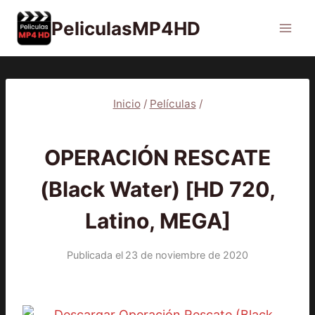
Saltar
PeliculasMP4HD
al
contenido
Inicio
/
Películas
/
PELÍCULAS
OPERACIÓN RESCATE
(Black Water) [HD 720,
Latino, MEGA]
Publicada el
23 de noviembre de 2020