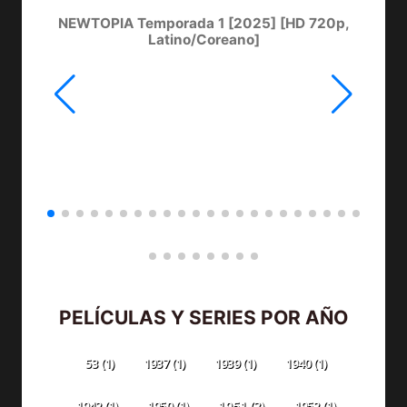
NEWTOPIA Temporada 1 [2025] [HD 720p,
LA
Latino/Coreano]
PELÍCULAS Y SERIES POR AÑO
53
(1)
1937
(1)
1939
(1)
1940
(1)
1942
(1)
1950
(1)
1951
(3)
1952
(1)