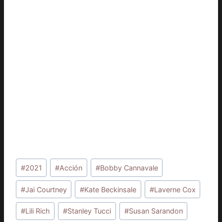
Etiquetas
#
2021
#
Acción
#
Bobby Cannavale
de
la
#
Jai Courtney
#
Kate Beckinsale
#
Laverne Cox
entrada:
#
Lili Rich
#
Stanley Tucci
#
Susan Sarandon