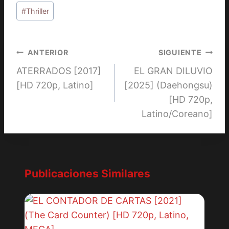
#
Thriller
Navegación
ANTERIOR
SIGUIENTE
ATERRADOS [2017]
EL GRAN DILUVIO
de
[HD 720p, Latino]
[2025] (Daehongsu)
entradas
[HD 720p,
Latino/Coreano]
Publicaciones Similares