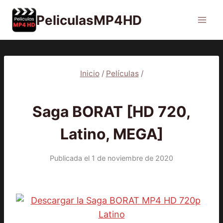
Saltar
PeliculasMP4HD
al
contenido
Inicio
/
Películas
/
PELÍCULAS
Saga BORAT [HD 720,
Latino, MEGA]
Publicada el
1 de noviembre de 2020