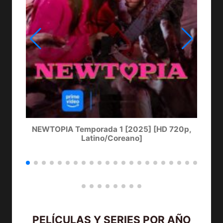
NEWTOPIA Temporada 1 [2025] [HD 720p,
LA
Latino/Coreano]
PELÍCULAS Y SERIES POR AÑO