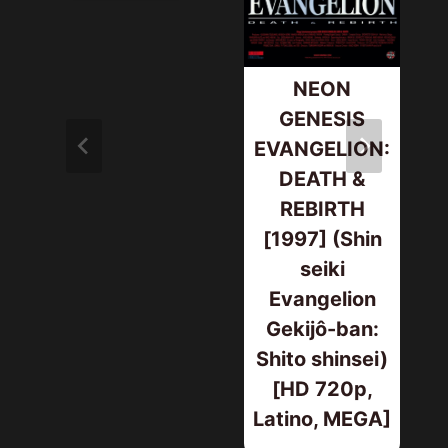
NEON
GENESIS
EVANGELION:
DEATH &
REBIRTH
[1997] (Shin
seiki
Evangelion
Gekijô-ban:
Shito shinsei)
[HD 720p,
Latino, MEGA]