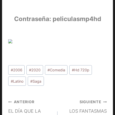
Contraseña: peliculasmp4hd
Etiquetas
#
2006
#
2020
#
Comedia
#
Hd 720p
de
la
#
Latino
#
Saga
entrada:
Navegación
ANTERIOR
SIGUIENTE
EL DÍA QUE LA
LOS FANTASMAS
de