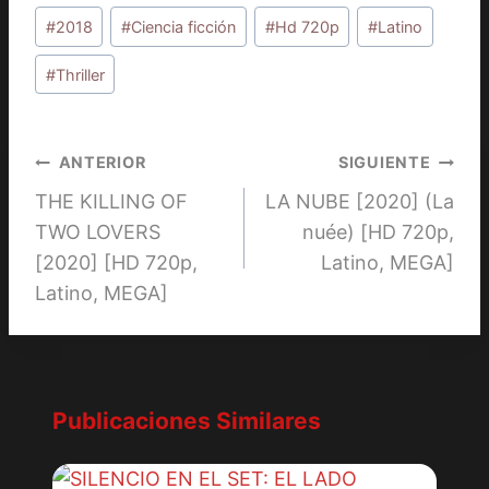
Etiquetas
#
2018
#
Ciencia ficción
#
Hd 720p
#
Latino
de
la
#
Thriller
entrada:
Navegación
ANTERIOR
SIGUIENTE
THE KILLING OF
LA NUBE [2020] (La
de
TWO LOVERS
nuée) [HD 720p,
entradas
[2020] [HD 720p,
Latino, MEGA]
Latino, MEGA]
Publicaciones Similares