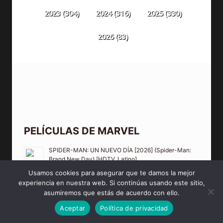
2023
(304)
2024
(316)
2025
(330)
2026
(83)
PELÍCULAS DE MARVEL
SPIDER-MAN: UN NUEVO DÍA [2026] (Spider-Man:
Brand New Day) [HDTV, Latino]
Usamos cookies para asegurar que te damos la mejor
experiencia en nuestra web. Si continúas usando este sitio,
asumiremos que estás de acuerdo con ello.
Aceptar
Política de privacidad