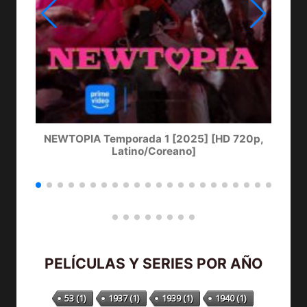
NEWTOPIA Temporada 1 [2025] [HD 720p,
LA
Latino/Coreano]
PELÍCULAS Y SERIES POR AÑO
53
(1)
1937
(1)
1939
(1)
1940
(1)