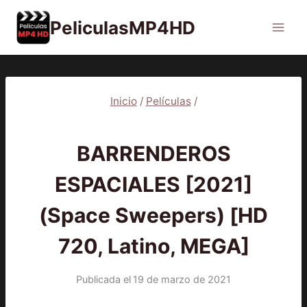
Saltar
PeliculasMP4HD
al
contenido
Inicio
/
Películas
/
2021
|
PELÍCULAS
BARRENDEROS
ESPACIALES [2021]
(Space Sweepers) [HD
720, Latino, MEGA]
Publicada el
19 de marzo de 2021