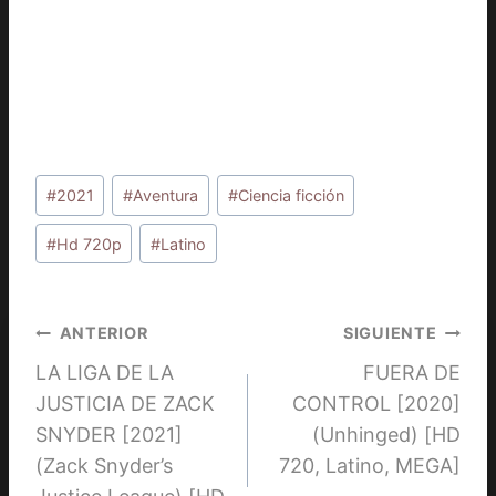
Etiquetas
#
2021
#
Aventura
#
Ciencia ficción
de
la
#
Hd 720p
#
Latino
entrada:
Navegación
ANTERIOR
SIGUIENTE
LA LIGA DE LA
FUERA DE
de
JUSTICIA DE ZACK
CONTROL [2020]
entradas
SNYDER [2021]
(Unhinged) [HD
(Zack Snyder’s
720, Latino, MEGA]