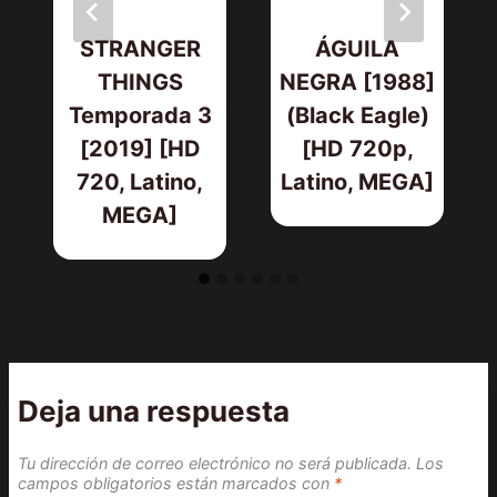
STRANGER
ÁGUILA
THINGS
NEGRA [1988]
Temporada 3
(Black Eagle)
[2019] [HD
[HD 720p,
720, Latino,
Latino, MEGA]
MEGA]
Deja una respuesta
Tu dirección de correo electrónico no será publicada.
Los
campos obligatorios están marcados con
*