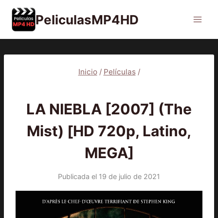
Saltar
PeliculasMP4HD
al
contenido
Inicio
/
Películas
/
PELÍCULAS
LA NIEBLA [2007] (The
Mist) [HD 720p, Latino,
MEGA]
Publicada el
19 de julio de 2021