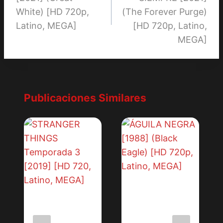
entradas
White) [HD 720p,
(The Forever Purge)
Latino, MEGA]
[HD 720p, Latino,
MEGA]
Publicaciones Similares