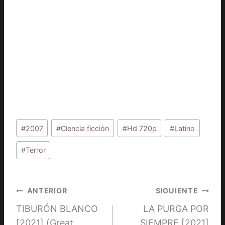
Etiquetas
#
2007
#
Ciencia ficción
#
Hd 720p
#
Latino
de
la
#
Terror
entrada:
Navegación
ANTERIOR
SIGUIENTE
TIBURÓN BLANCO
LA PURGA POR
de
[2021] (Great
SIEMPRE [2021]