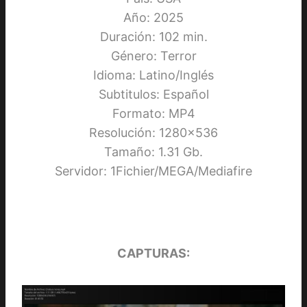
Año: 2025
Duración: 102 min.
Género: Terror
Idioma: Latino/Inglés
Subtitulos: Español
Formato: MP4
Resolución: 1280×536
Tamaño: 1.31 Gb.
Servidor: 1Fichier/MEGA/Mediafire
CAPTURAS: