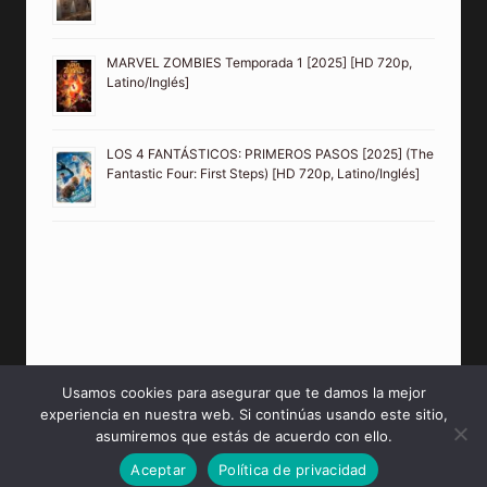
MARVEL ZOMBIES Temporada 1 [2025] [HD 720p,
Latino/Inglés]
LOS 4 FANTÁSTICOS: PRIMEROS PASOS [2025] (The
Fantastic Four: First Steps) [HD 720p, Latino/Inglés]
Usamos cookies para asegurar que te damos la mejor
experiencia en nuestra web. Si continúas usando este sitio,
© 2026 PeliculasMP4HD Sitio creado para tí.
asumiremos que estás de acuerdo con ello.
Aceptar
Política de privacidad