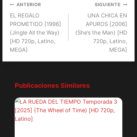
Navegación
ANTERIOR
SIGUIENTE
EL REGALO
UNA CHICA EN
de
PROMETIDO [1996]
APUROS [2006]
entradas
(Jingle All the Way)
(She’s the Man) [HD
[HD 720p, Latino,
720p, Latino,
MEGA]
MEGA]
Publicaciones Similares