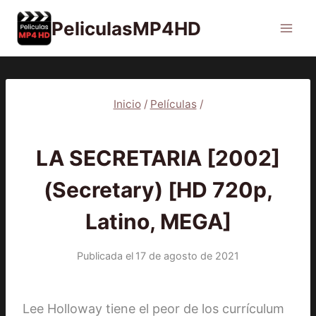
Saltar
PeliculasMP4HD
al
contenido
Inicio
/
Películas
/
PELÍCULAS
LA SECRETARIA [2002]
(Secretary) [HD 720p,
Latino, MEGA]
Publicada el
17 de agosto de 2021
Lee Holloway tiene el peor de los currículum