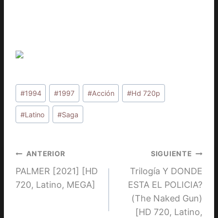
Etiquetas
#
1994
#
1997
#
Acción
#
Hd 720p
de
la
#
Latino
#
Saga
entrada:
Navegación
ANTERIOR
SIGUIENTE
PALMER [2021] [HD
Trilogía Y DONDE
de
720, Latino, MEGA]
ESTA EL POLICIA?
entradas
(The Naked Gun)
[HD 720, Latino,