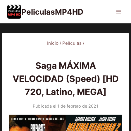
Saltar
PeliculasMP4HD
al
contenido
Inicio
/
Películas
/
PELÍCULAS
Saga MÁXIMA
VELOCIDAD (Speed) [HD
720, Latino, MEGA]
Publicada el
1 de febrero de 2021