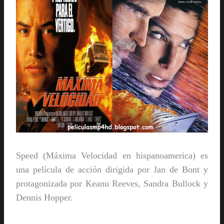
Speed (Máxima Velocidad en hispanoamerica) es
una
película de acción
dirigida por
Jan de Bont
y
protagonizada por
Keanu Reeves
,
Sandra Bullock
y
Dennis Hopper
.