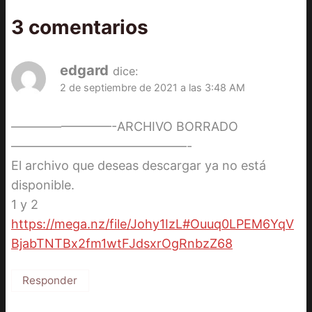
3 comentarios
edgard
dice:
2 de septiembre de 2021 a las 3:48 AM
————————-ARCHIVO BORRADO
——————————————-
El archivo que deseas descargar ya no está
disponible.
1 y 2
https://mega.nz/file/Johy1IzL#Ouuq0LPEM6YqV
BjabTNTBx2fm1wtFJdsxrOgRnbzZ68
Responder