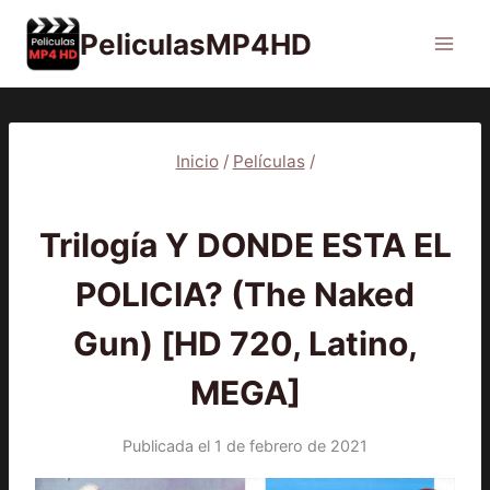
Saltar
PeliculasMP4HD
al
contenido
Inicio
/
Películas
/
PELÍCULAS
Trilogía Y DONDE ESTA EL
POLICIA? (The Naked
Gun) [HD 720, Latino,
MEGA]
Publicada el
1 de febrero de 2021