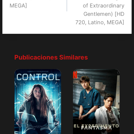
MEGA]
of Extraordinary
Gentlemen) [HD
720, Latino, MEGA]
Publicaciones Similares