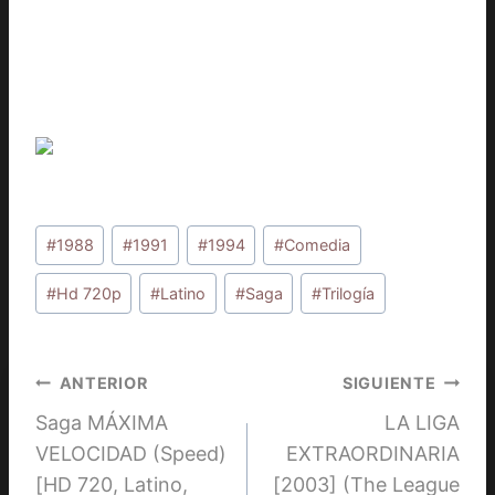
Etiquetas
#
1988
#
1991
#
1994
#
Comedia
de
la
#
Hd 720p
#
Latino
#
Saga
#
Trilogía
entrada:
Navegación
ANTERIOR
SIGUIENTE
Saga MÁXIMA
LA LIGA
de
VELOCIDAD (Speed)
EXTRAORDINARIA
entradas
[HD 720, Latino,
[2003] (The League