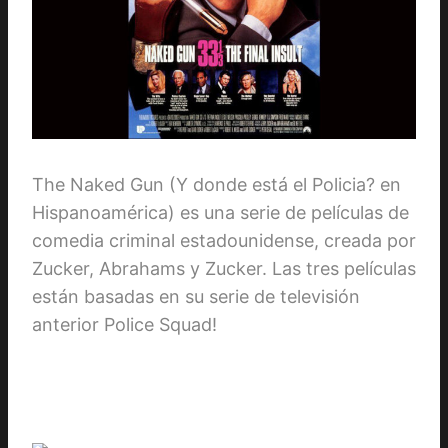
The Naked Gun (Y donde está el Policia? en
Hispanoamérica) es una serie de películas de
comedia criminal estadounidense, creada por
Zucker, Abrahams y Zucker. Las tres películas
están basadas en su serie de televisión
anterior Police Squad!