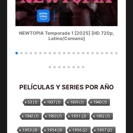
NEWTOPIA Temporada 1 [2025] [HD 720p,
LA
Latino/Coreano]
PELÍCULAS Y SERIES POR AÑO
53
(1)
1937
(1)
1939
(1)
1940
(1)
1942
(1)
1950
(1)
1951
(3)
1952
(1)
1953
(3)
1954
(3)
1956
(2)
1957
(2)