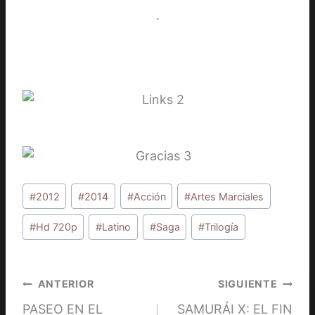
.
Etiquetas
#
2012
#
2014
#
Acción
#
Artes Marciales
de
la
#
Hd 720p
#
Latino
#
Saga
#
Trilogía
entrada:
Navegación
ANTERIOR
SIGUIENTE
PASEO EN EL
SAMURÁI X: EL FIN