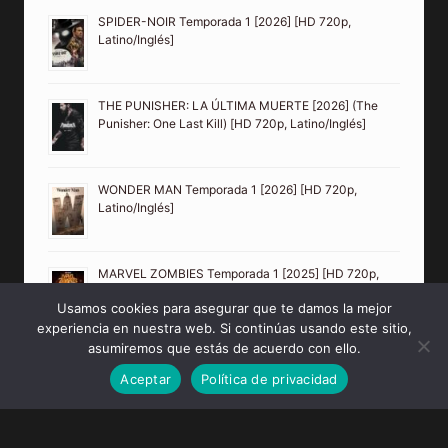
SPIDER-NOIR Temporada 1 [2026] [HD 720p,
Latino/Inglés]
THE PUNISHER: LA ÚLTIMA MUERTE [2026] (The
Punisher: One Last Kill) [HD 720p, Latino/Inglés]
WONDER MAN Temporada 1 [2026] [HD 720p,
Latino/Inglés]
MARVEL ZOMBIES Temporada 1 [2025] [HD 720p,
Latino/Inglés]
Usamos cookies para asegurar que te damos la mejor
experiencia en nuestra web. Si continúas usando este sitio,
asumiremos que estás de acuerdo con ello.
LOS 4 FANTÁSTICOS: PRIMEROS PASOS [2025] (The
Fantastic Four: First Steps) [HD 720p, Latino/Inglés]
Aceptar
Política de privacidad