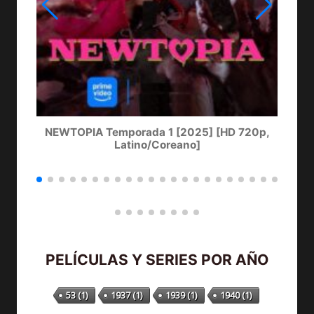
NEWTOPIA Temporada 1 [2025] [HD 720p,
LA
Latino/Coreano]
PELÍCULAS Y SERIES POR AÑO
53
(1)
1937
(1)
1939
(1)
1940
(1)