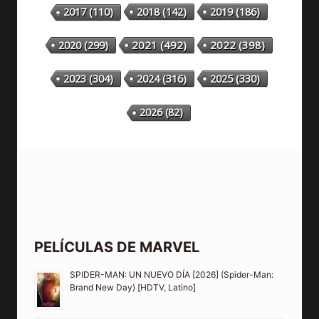
2018
(142)
2019
(186)
2017
(110)
2020
(299)
2021
(492)
2022
(398)
2023
(304)
2024
(316)
2025
(330)
2026
(82)
PELÍCULAS DE MARVEL
SPIDER-MAN: UN NUEVO DÍA [2026] (Spider-Man:
Brand New Day) [HDTV, Latino]