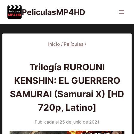
Saltar
PeliculasMP4HD
al
contenido
Inicio
/
Películas
/
PELÍCULAS
Trilogía RUROUNI
KENSHIN: EL GUERRERO
SAMURAI (Samurai X) [HD
720p, Latino]
Publicada el
25 de junio de 2021