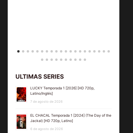
720, Latino,
MEGA]
MARVEL
LA 
LUCHA LIBRE
DE
EDITION: EL
[202
ORIGEN DE
Leg
ULTIMAS SERIES
LA MÁSCARA
Och
LUCKY Temporada 1 [2026] [HD 720p,
Temporada 1
7
Latino/Inglés]
[2023] [HD
Latin
7 de agosto de 2026
720p, Latino,
EL CHACAL Temporada 1 [2024] (The Day of the
MEGA]
Jackal) [HD 720p, Latino]
6 de agosto de 2026