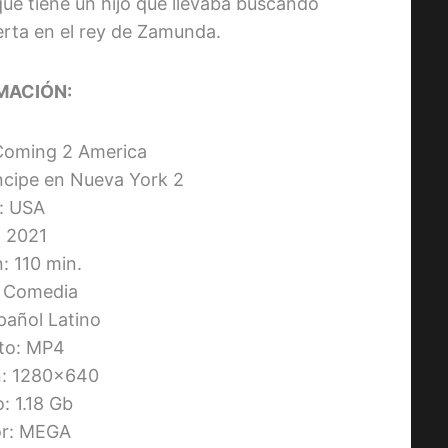
e tiene un hijo que llevaba buscando
erta en el rey de Zamunda.
MACIÓN:
: Coming 2 America
íncipe en Nueva York 2
s: USA
 2021
: 110 min.
 Comedia
pañol Latino
to: MP4
n: 1280×640
: 1.18 Gb
or: MEGA