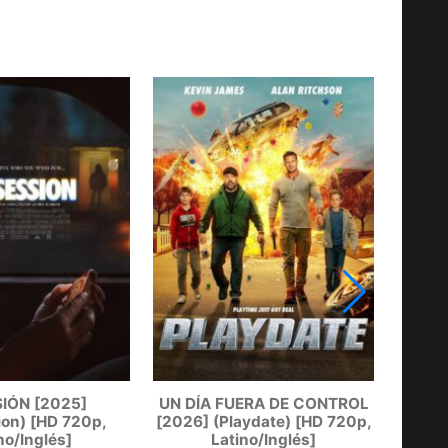
BAN
IÓN [2025]
UN DÍA FUERA DE CONTROL
on) [HD 720p,
[2026] (Playdate) [HD 720p,
no/Inglés]
Latino/Inglés]