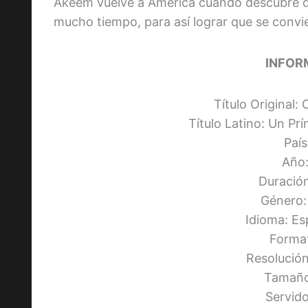
Akeem vuelve a América cuando descubre qu
mucho tiempo, para así lograr que se convi
INFOR
Título Original
Título Latino: Un Pr
Paí
Año:
Duración
Género:
Idioma: Es
Forma
Resolució
Tamaño
Servid