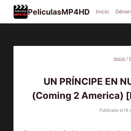
Saltar
PeliculasMP4HD
Inicio
Géner
al
contenido
Inicio
/
2021
|
P
UN PRÍNCIPE EN N
(Coming 2 America) [
Publicada el
19 