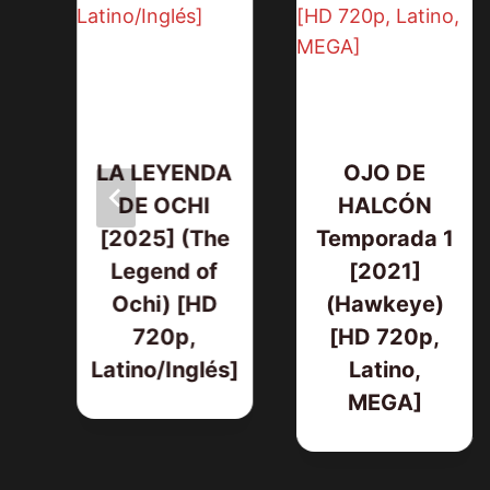
LA LEYENDA
OJO DE
RE
DE OCHI
HALCÓN
L
[2025] (The
Temporada 1
E
Legend of
[2021]
RA
Ochi) [HD
(Hawkeye)
 1
720p,
[HD 720p,
D
Latino/Inglés]
Latino,
o,
MEGA]