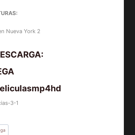
URAS:
DESCARGA:
EGA
peliculasmp4hd
AMOS DEL UNIVERSO [2026] (Mas
of the Universe) [HD 720p,
Latino/Inglés]
aga