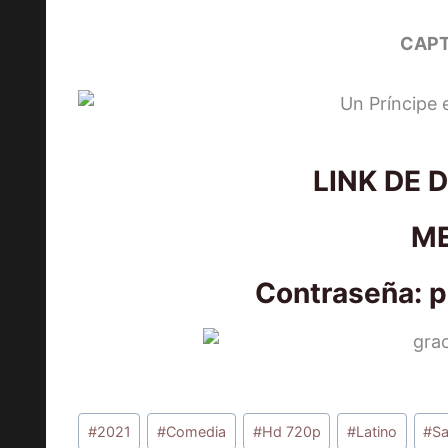
CAPT
LINK DE 
M
Contraseña: 
Etiquetas
#
2021
#
Comedia
#
Hd 720p
#
Latino
#
S
de