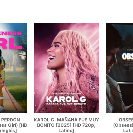
L PERDÓN
KAROL G: MAÑANA FUE MUY
OBSES
ss Girl) [HD
BONITO [2025] [HD 720p,
(Obsessi
/Inglés]
Latino]
Lati