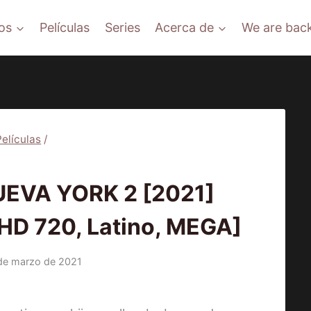
os
Películas
Series
Acerca de
We are back
Películas
/
ELÍCULAS
UEVA YORK 2 [2021]
HD 720, Latino, MEGA]
de marzo de 2021