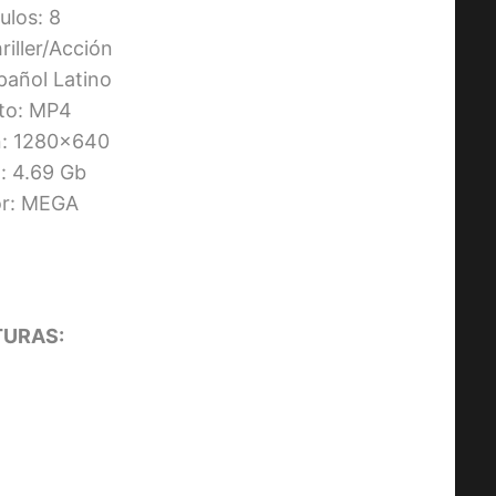
ulos: 8
riller/Acción
pañol Latino
to: MP4
n: 1280×640
 4.69 Gb
or: MEGA
URAS:
AMOS DEL UNIVERSO [2026] (Mas
of the Universe) [HD 720p,
Latino/Inglés]