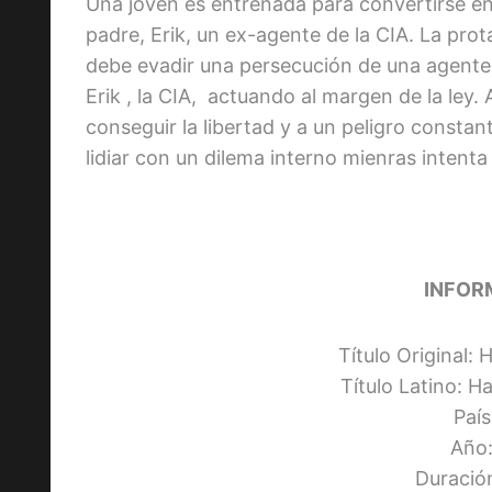
Una joven es entrenada para convertirse e
padre, Erik, un ex-agente de la CIA. La pro
debe evadir una persecución de una agente 
Erik , la CIA, actuando al margen de la ley
conseguir la libertad y a un peligro constan
lidiar con un dilema interno mienras intenta
INFOR
Título Original
Título Latino: 
Paí
Año:
Duració