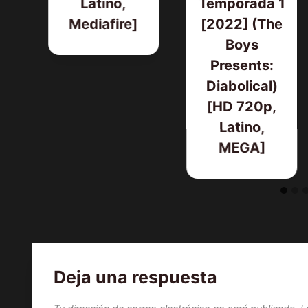
5]
Latino,
Temporada 1
Mediafire]
[2022] (The
s]
Boys
Presents:
Diabolical)
[HD 720p,
Latino,
MEGA]
Deja una respuesta