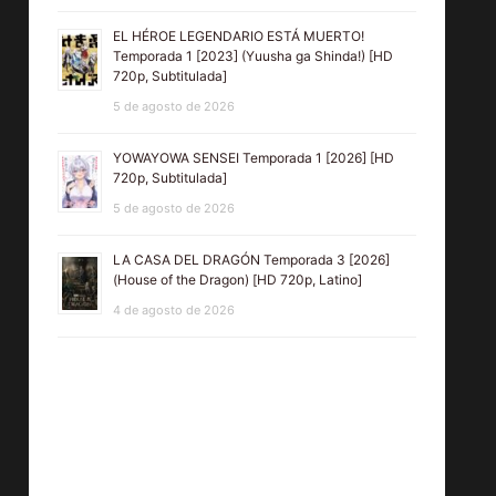
EL HÉROE LEGENDARIO ESTÁ MUERTO!
Temporada 1 [2023] (Yuusha ga Shinda!) [HD
720p, Subtitulada]
5 de agosto de 2026
YOWAYOWA SENSEI Temporada 1 [2026] [HD
720p, Subtitulada]
5 de agosto de 2026
LA CASA DEL DRAGÓN Temporada 3 [2026]
(House of the Dragon) [HD 720p, Latino]
4 de agosto de 2026
Saga
ALARUM:
1917
SOLDADO
CÓDIGO
[HD