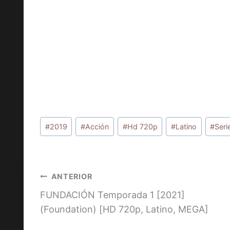
Etiquetas
#
2019
#
Acción
#
Hd 720p
#
Latino
#
Seri
de
la
entrada:
Navegación
ANTERIOR
FUNDACIÓN Temporada 1 [2021]
de
(Foundation) [HD 720p, Latino, MEGA]
entradas