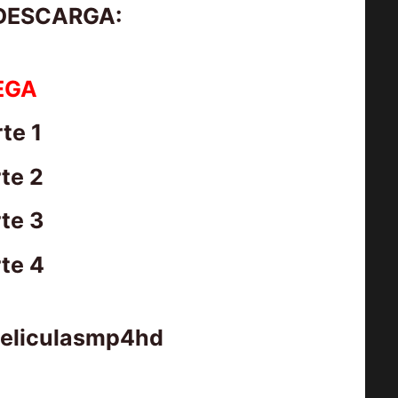
 DESCARGA:
EGA
te 1
te 2
te 3
te 4
peliculasmp4hd