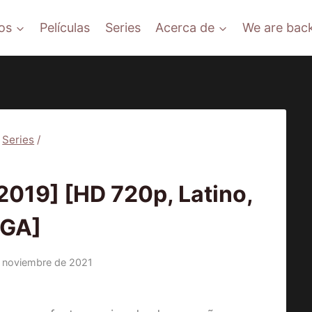
os
Películas
Series
Acerca de
We are back
Series
/
RIES
019] [HD 720p, Latino,
GA]
 noviembre de 2021