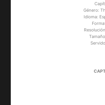
Capít
Género: Th
Idioma: Es
Forma
Resolució
Tamaño:
Servid
CAPT