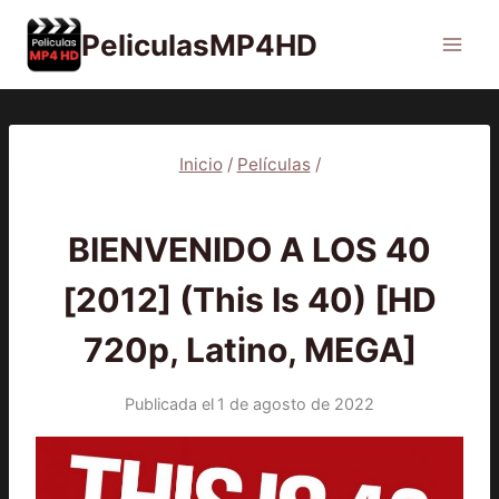
Saltar
PeliculasMP4HD
al
contenido
Inicio
/
Películas
/
PELÍCULAS
BIENVENIDO A LOS 40
[2012] (This Is 40) [HD
720p, Latino, MEGA]
Publicada el
1 de agosto de 2022