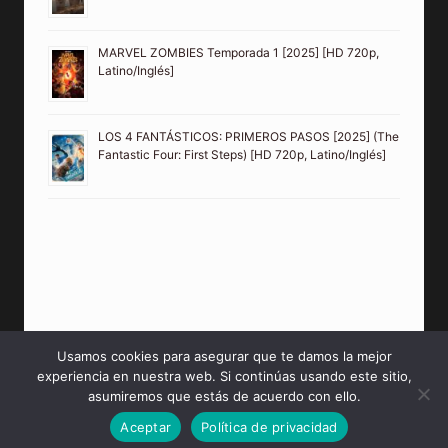
MARVEL ZOMBIES Temporada 1 [2025] [HD 720p,
Latino/Inglés]
LOS 4 FANTÁSTICOS: PRIMEROS PASOS [2025] (The
Fantastic Four: First Steps) [HD 720p, Latino/Inglés]
Usamos cookies para asegurar que te damos la mejor
experiencia en nuestra web. Si continúas usando este sitio,
© 2026 PeliculasMP4HD Sitio creado para tí.
asumiremos que estás de acuerdo con ello.
Aceptar
Política de privacidad