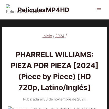
Saltar
PeliculasMP4HD
al
contenido
Inicio
/
2024
/
2024
|
DOCUMENTAL
|
PELÍCULAS
PHARRELL WILLIAMS:
PIEZA POR PIEZA [2024]
(Piece by Piece) [HD
720p, Latino/Inglés]
Publicada el
30 de noviembre de 2024