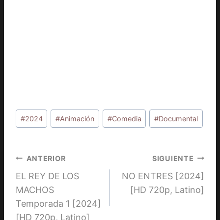
Etiquetas
#
2024
#
Animación
#
Comedia
#
Documental
de
la
entrada:
Navegación
ANTERIOR
SIGUIENTE
EL REY DE LOS
NO ENTRES [2024]
de
MACHOS
[HD 720p, Latino]
entradas
Temporada 1 [2024]
[HD 720p, Latino]