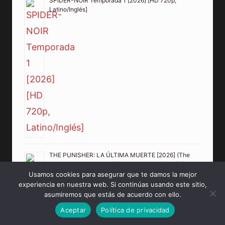
SPIDER-NOIR Temporada 1 [2026] [HD 720p,
Latino/Inglés]
THE PUNISHER: LA ÚLTIMA MUERTE [2026] (The
Punisher: One Last Kill) [HD 720p, Latino/Inglés]
Usamos cookies para asegurar que te damos la mejor
experiencia en nuestra web. Si continúas usando este sitio,
asumiremos que estás de acuerdo con ello.
Aceptar
Política de privacidad