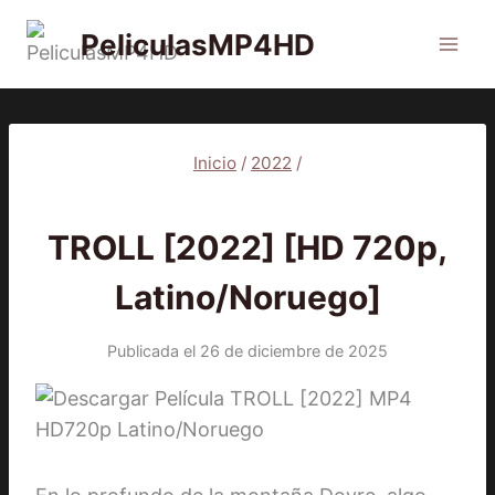
Saltar
PeliculasMP4HD
al
contenido
Inicio
/
2022
/
2022
|
PELÍCULAS
TROLL [2022] [HD 720p,
Latino/Noruego]
Publicada el
26 de diciembre de 2025