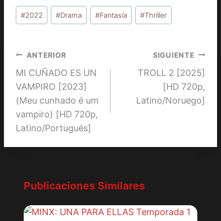
Etiquetas
#
2022
#
Drama
#
Fantasía
#
Thriller
de
la
entrada:
Navegación
ANTERIOR
SIGUIENTE
MI CUÑADO ES UN
TROLL 2 [2025]
de
VAMPIRO [2023]
[HD 720p,
entradas
(Meu cunhado é um
Latino/Noruego]
vampiro) [HD 720p,
Latino/Portugués]
Publicaciones Similares