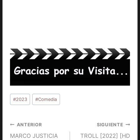
Etiquetas
#
2023
#
Comedia
de
la
entrada:
Navegación
ANTERIOR
SIGUIENTE
MARCO JUSTICIA
TROLL [2022] [HD
de