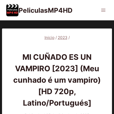
Saltar
PeliculasMP4HD
al
contenido
Inicio
/
2023
/
2023
|
PELÍCULAS
MI CUÑADO ES UN
VAMPIRO [2023] (Meu
cunhado é um vampiro)
[HD 720p,
Latino/Portugués]