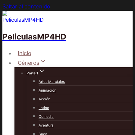
Saltar al contenido
PeliculasMP4HD
Inicio
Géneros
Parte 1
Artes Marciales
Animación
Acción
Latino
Comedia
Aventura
Saga