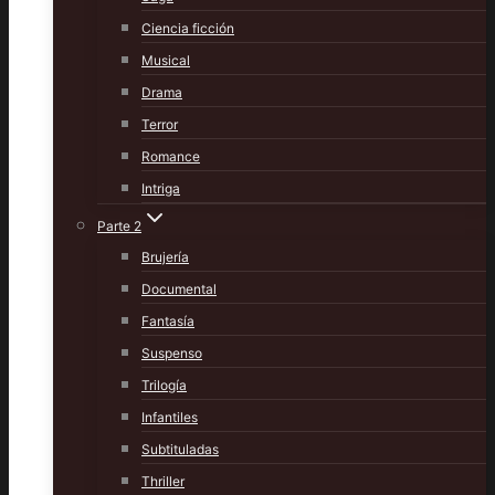
Ciencia ficción
Musical
Drama
Terror
Romance
Intriga
Parte 2
Brujería
Documental
Fantasía
Suspenso
Trilogía
Infantiles
Subtituladas
Thriller