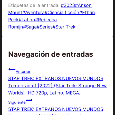
Etiquetas de la entrada:
#
2023
#
Anson
Mount
#
Aventura
#
Ciencia ficción
#
Ethan
Peck
#
Latino
#
Rebecca
Romijn
#
Saga
#
Series
#
Star Trek
Navegación de entradas
Anterior
STAR TREK: EXTRAÑOS NUEVOS MUNDOS
Temporada 1 [2022] (Star Trek: Strange New
Worlds) [HD 720p, Latino, MEGA]
Siguiente
STAR TREK: EXTRAÑOS NUEVOS MUNDOS