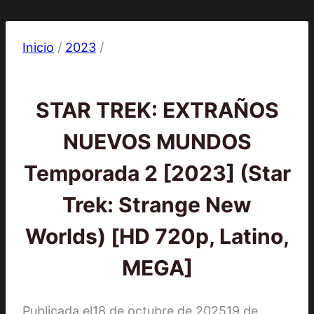
Inicio
/
2023
/
2023
|
Series
STAR TREK: EXTRAÑOS
NUEVOS MUNDOS
Temporada 2 [2023] (Star
Trek: Strange New
Worlds) [HD 720p, Latino,
MEGA]
Publicada el
18 de octubre de 2025
19 de