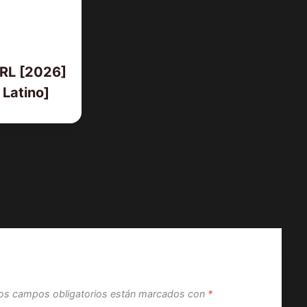
RL [2026]
Latino]
os campos obligatorios están marcados con
*