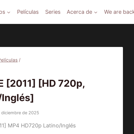
os
Películas
Series
Acerca de
We are back
Películas
/
ÍCULAS
 [2011] [HD 720p,
/Inglés]
 diciembre de 2025