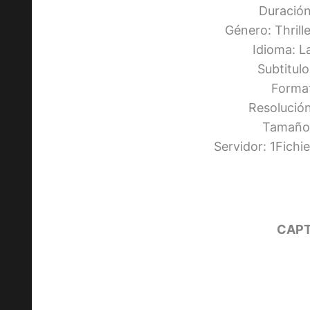
Duración
Género: Thril
Idioma: L
Subtitul
Forma
Resolució
Tamaño:
Servidor: 1Fich
CAPT