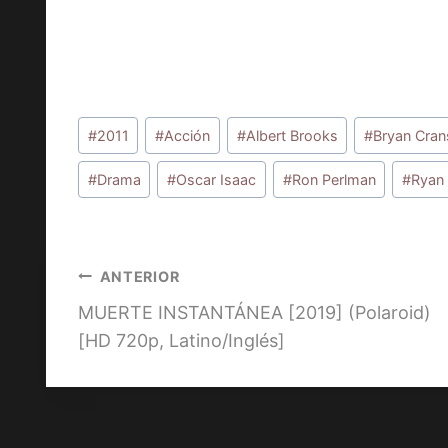
Etiquetas
#
2011
#
Acción
#
Albert Brooks
#
Bryan Cran
de
la
#
Drama
#
Oscar Isaac
#
Ron Perlman
#
Ryan 
entrada:
Navegación
ANTERIOR
MUERTE INSTANTÁNEA [2019] (Polaroid)
de
[HD 720p, Latino/Inglés]
entradas