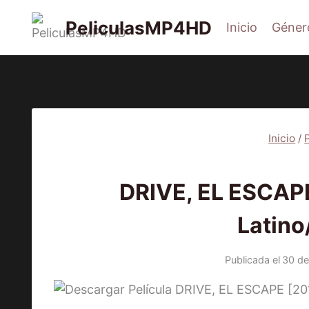
Saltar
PeliculasMP4HD
Inicio
Géner
al
contenido
Inicio
/
PEL
DRIVE, EL ESCAPE
Latino
Publicada el
30 de