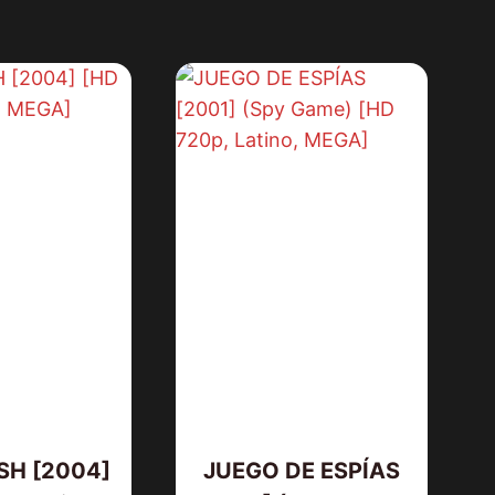
LOS JUSTICIEROS [1993] (Tombst
[HD 720p, Latino/Inglés]
SH [2004]
JUEGO DE ESPÍAS