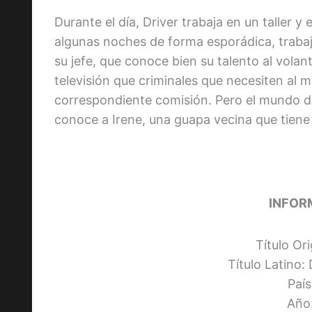
Durante el día, Driver trabaja en un taller y
algunas noches de forma esporádica, traba
su jefe, que conoce bien su talento al volan
televisión que criminales que necesiten al 
correspondiente comisión. Pero el mundo de
conoce a Irene, una guapa vecina que tiene 
INFOR
Título Ori
Título Latino:
Paí
Año