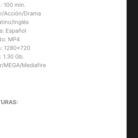
: 100 min.
ler/Acción/Drama
atino/Inglés
os: Español
to: MP4
n: 1280×720
 1.30 Gb.
ier/MEGA/Mediafire
URAS: