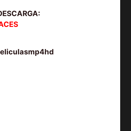
 DESCARGA:
ACES
peliculasmp4hd