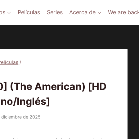
os
Películas
Series
Acerca de
We are back
Películas
/
ÍCULAS
] (The American) [HD
ino/Inglés]
 diciembre de 2025