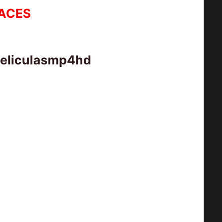
ACES
peliculasmp4hd