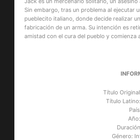
Jack es un mercenario solitario, un asesino 
Sin embargo, tras un problema al ejecutar u
pueblecito italiano, donde decide realizar u
fabricación de un arma. Su intención es reti
amistad con el cura del pueblo y comienza a 
INFOR
Título Origin
Título Latin
Paí
Año:
Duración
Género: I