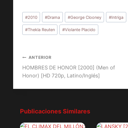
Etiquetas
#
2010
#
Drama
#
George Clooney
#
Intriga
de
la
#
Thekla Reuten
#
Violante Placido
entrada:
Navegación
ANTERIOR
HOMBRES DE HONOR [2000] (Men of
de
Honor) [HD 720p, Latino/Inglés]
entradas
Publicaciones Similares