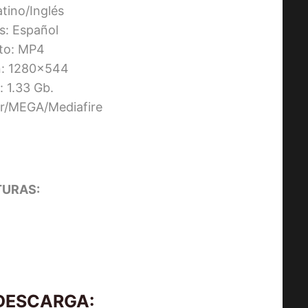
atino/Inglés
os: Español
to: MP4
n: 1280×544
 1.33 Gb.
ier/MEGA/Mediafire
URAS:
 DESCARGA: