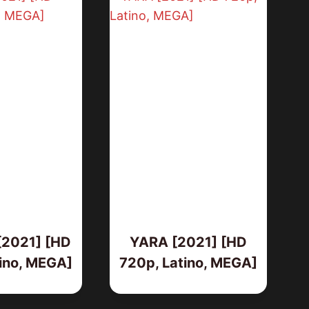
AMOS DEL UNIVERSO [2026] (Mas
of the Universe) [HD 720p,
2021] [HD
YARA [2021] [HD
Latino/Inglés]
ino, MEGA]
720p, Latino, MEGA]