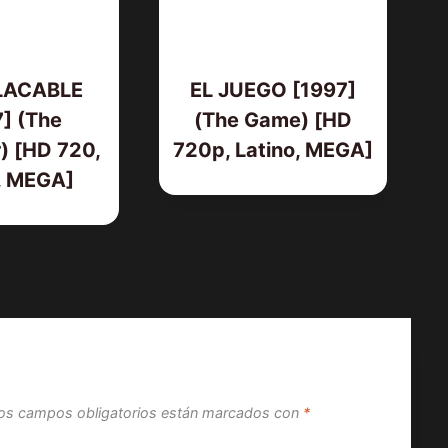
LACABLE
EL JUEGO [1997]
] (The
(The Game) [HD
) [HD 720,
720p, Latino, MEGA]
, MEGA]
os campos obligatorios están marcados con
*