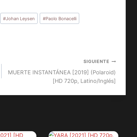
#
Johan Leysen
#
Paolo Bonacelli
SIGUIENTE
MUERTE INSTANTÁNEA [2019] (Polaroid)
[HD 720p, Latino/Inglés]