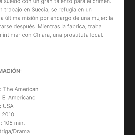
a sueldo con un gran talento para el crimen.
n trabajo en Suecia, se refugia en un
na última misión por encargo de una mujer: la
rarse después. Mientras la fabrica, traba
intimar con Chiara, una prostituta local.
MACIÓN:
al: The American
o: El Americano
s: USA
 2010
: 105 min.
ntriga/Drama