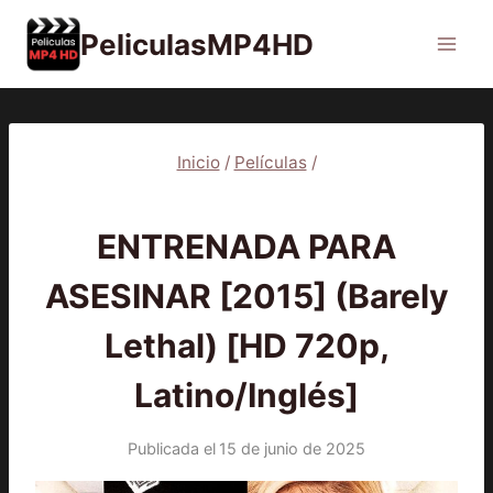
Saltar
PeliculasMP4HD
al
contenido
Inicio
/
Películas
/
PELÍCULAS
ENTRENADA PARA
ASESINAR [2015] (Barely
Lethal) [HD 720p,
Latino/Inglés]
Publicada el
15 de junio de 2025