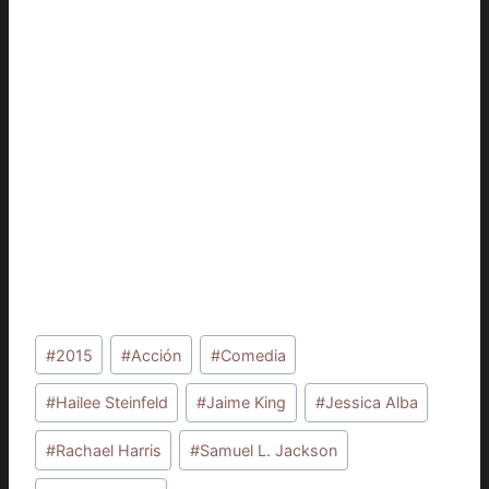
Etiquetas
#
2015
#
Acción
#
Comedia
de
la
#
Hailee Steinfeld
#
Jaime King
#
Jessica Alba
entrada:
#
Rachael Harris
#
Samuel L. Jackson