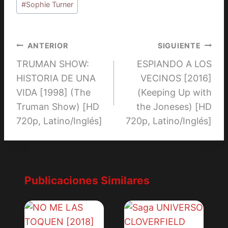
#
Sophie Turner
Navegación
ANTERIOR
SIGUIENTE
TRUMAN SHOW:
ESPIANDO A LOS
de
HISTORIA DE UNA
VECINOS [2016]
entradas
VIDA [1998] (The
(Keeping Up with
Truman Show) [HD
the Joneses) [HD
720p, Latino/Inglés]
720p, Latino/Inglés]
Publicaciones Similares