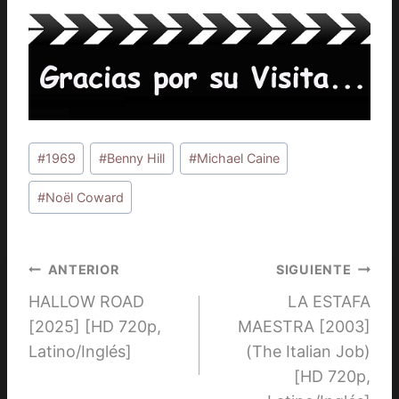
Etiquetas
#
1969
#
Benny Hill
#
Michael Caine
de
la
#
Noël Coward
entrada:
Navegación
ANTERIOR
SIGUIENTE
HALLOW ROAD
LA ESTAFA
de
[2025] [HD 720p,
MAESTRA [2003]
entradas
Latino/Inglés]
(The Italian Job)
[HD 720p,