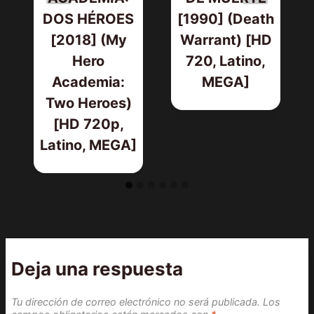
DOS HÉROES
[1990] (Death
[2018] (My
Warrant) [HD
Hero
720, Latino,
Academia:
MEGA]
Two Heroes)
[HD 720p,
Latino, MEGA]
Deja una respuesta
Tu dirección de correo electrónico no será publicada.
Los